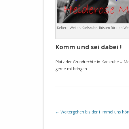
DER EIGENE
ENTFREMDE
STAATLICH 
HEILIGE ZE
Keltern-Weiler. Karlsruhe. Rüsten für den We
BEGINNT !
DER SCHNEE
Komm und sei dabei !
DEUTSCHE 
MILITÄR DE
Platz der Grundrechte in Karlsruhe – 
U.A. IN DI
gerne mitbringen
DER ARCHE
EFFEKTIVE
REFORM DE
KINDERRAUB
Beitrags-
←
Weitergehen bis der Himmel uns hör
SCHWERT D
REGIERUNG
Navigation