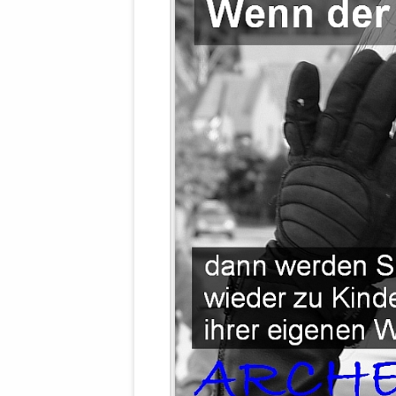
WALDBRONNER SELBSTÄNDIGE
KELTERN V
ZEICHNENDE
ARCHITEKTUR. KUNST. LEBEGUT
HAUS.
BUNDESMIN
VERTEIDIG
ARCHETELEVISION. ARCHE TV –
TERRITORIA
STUDIO.
FÜHRUNGS
CONCERTS
BUNDESWEH
VERFOLGUN
DABEI. BIOLÄDEN.
JOURNALIST
PROZESSEN
HOLZBAU. KERN-ROSSMANITH.
BÜRGERMEI
ROT. GESCHLOSSENER BEREICH.
GEMEINDER
SONJA ZILL
VOR ORT. MICHEL BRÄU.
DIE WAHRE
MENSCHENR
KID – EKE –