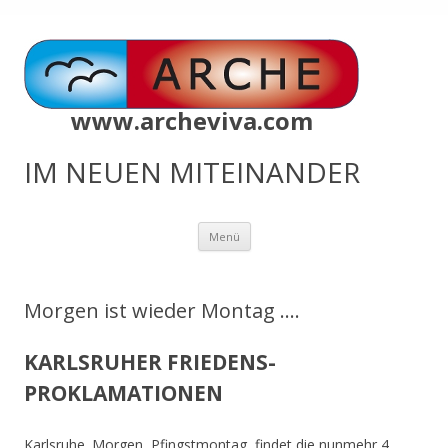
www.archeviva.com
IM NEUEN MITEINANDER
Zum
Menü
Inhalt
springen
Morgen ist wieder Montag ….
KARLSRUHER FRIEDENS-
PROKLAMATIONEN
Karlsruhe. Morgen, Pfingstmontag, findet die nunmehr 4.