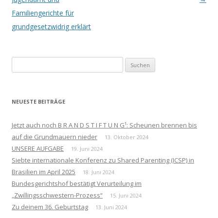
Familiengerichte für
grundgesetzwidrig erklärt
Suchen
nach:
NEUESTE BEITRÄGE
Jetzt auch noch B R A N D S T I F T U N G¹: Scheunen brennen bis
auf die Grundmauern nieder
13. Oktober 2024
UNSERE AUFGABE
19. Juni 2024
Siebte internationale Konferenz zu Shared Parenting (ICSP) in
Brasilien im April 2025
18. Juni 2024
Bundesgerichtshof bestätigt Verurteilung im
„Zwillingsschwestern-Prozess“
15. Juni 2024
Zu deinem 36. Geburtstag
13. Juni 2024