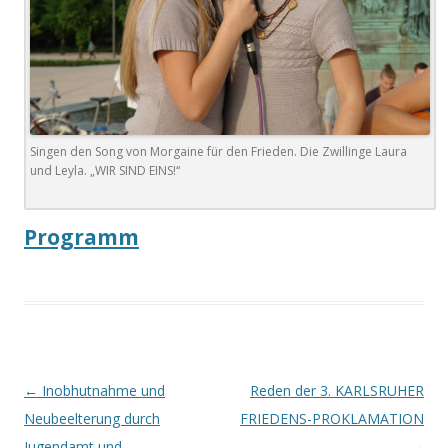
Singen den Song von Morgaine für den Frieden. Die Zwillinge Laura
und Leyla. „WIR SIND EINS!“
Programm
Beitrags-
←
Inobhutnahme und
Reden der 3. KARLSRUHER
Navigation
Neubeelterung durch
FRIEDENS-PROKLAMATION
Jugendamt und
→