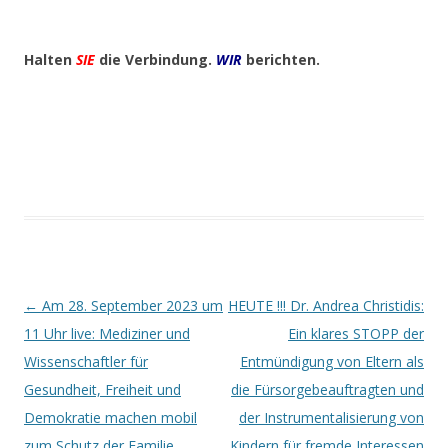
Halten
SIE
die Verbindung.
WIR
berichten.
Beitrags-
←
Am 28. September 2023 um
HEUTE !!! Dr. Andrea Christidis:
Navigation
11 Uhr live: Mediziner und
Ein klares STOPP der
Wissenschaftler für
Entmündigung von Eltern als
Gesundheit, Freiheit und
die Fürsorgebeauftragten und
Demokratie machen mobil
der Instrumentalisierung von
zum Schutz der Familie
Kindern für fremde Interessen