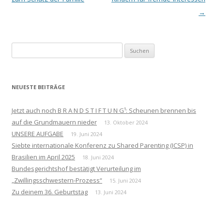
→
Suchen
nach:
NEUESTE BEITRÄGE
Jetzt auch noch B R A N D S T I F T U N G¹: Scheunen brennen bis
auf die Grundmauern nieder
13. Oktober 2024
UNSERE AUFGABE
19. Juni 2024
Siebte internationale Konferenz zu Shared Parenting (ICSP) in
Brasilien im April 2025
18. Juni 2024
Bundesgerichtshof bestätigt Verurteilung im
„Zwillingsschwestern-Prozess“
15. Juni 2024
Zu deinem 36. Geburtstag
13. Juni 2024