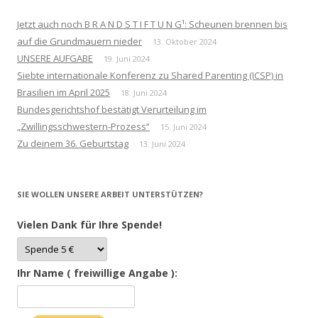
Jetzt auch noch B R A N D S T I F T U N G¹: Scheunen brennen bis
auf die Grundmauern nieder
13. Oktober 2024
UNSERE AUFGABE
19. Juni 2024
Siebte internationale Konferenz zu Shared Parenting (ICSP) in
Brasilien im April 2025
18. Juni 2024
Bundesgerichtshof bestätigt Verurteilung im
„Zwillingsschwestern-Prozess“
15. Juni 2024
Zu deinem 36. Geburtstag
13. Juni 2024
SIE WOLLEN UNSERE ARBEIT UNTERSTÜTZEN?
Vielen Dank für Ihre Spende!
Ihr Name ( freiwillige Angabe ):