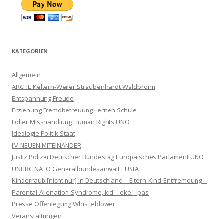
KATEGORIEN
Allgemein
ARCHE Keltern-Weiler Straubenhardt Waldbronn
Entspannung Freude
Erziehung Fremdbetreuung Lernen Schule
Folter Misshandlung Human Rights UNO
Ideologie Politik Staat
IM NEUEN MITEINANDER
Justiz Polizei Deutscher Bundestag Europäisches Parlament UNO
UNHRC NATO Generalbundesanwalt EUStA
Kinderraub [nicht nur] in Deutschland – Eltern-Kind-Entfremdung –
Parental-Alienation-Syndrome, kid – eke – pas
Presse Offenlegung Whistleblower
Veranstaltungen