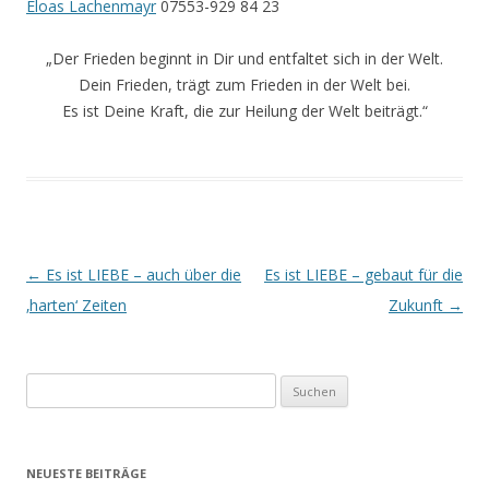
Eloas Lachenmayr
07553-929 84 23
„Der Frieden beginnt in Dir und entfaltet sich in der Welt.
Dein Frieden, trägt zum Frieden in der Welt bei.
Es ist Deine Kraft, die zur Heilung der Welt beiträgt.“
Beitrags-
←
Es ist LIEBE – auch über die
Es ist LIEBE – gebaut für die
Navigation
‚harten‘ Zeiten
Zukunft
→
Suchen
nach:
NEUESTE BEITRÄGE