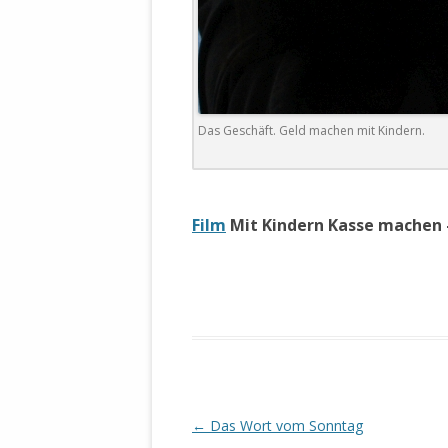
DER EIGENE
ENTFREMDE
STAATLICH 
HEILIGE ZE
BEGINNT !
Das Geschäft. Geld machen mit Kindern.
DER SCHNEE
DEUTSCHE 
.
MILITÄR DE
Film
Mit Kindern Kasse machen
U.A. IN DI
DER ARCHE
EFFEKTIVE
REFORM DE
KINDERRAUB
SCHWERT D
REGIERUNG
Beitrags-
←
Das Wort vom Sonntag