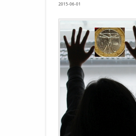
WALDBRONNER SELBSTÄNDIGE
2015-06-01
KELTERN V
ZEICHNENDE
ARCHITEKTUR. KUNST. LEBEGUT
HAUS.
BUNDESMIN
VERTEIDIG
ARCHETELEVISION. ARCHE TV –
TERRITORIA
STUDIO.
FÜHRUNGS
CONCERTS
BUNDESWEH
VERFOLGUN
DABEI. BIOLÄDEN.
JOURNALIST
PROZESSEN
HOLZBAU. KERN-ROSSMANITH.
BÜRGERMEI
ROT. GESCHLOSSENER BEREICH.
GEMEINDER
SONJA ZILL
VOR ORT. MICHEL BRÄU.
DIE WAHRE
MENSCHENR
KID – EKE –