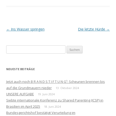
Beitrags-
←
Ins Wasser springen
Die letzte Hürde
→
Navigation
Suchen
nach:
NEUESTE BEITRÄGE
Jetzt auch noch B R A N D S T I F T U N G¹: Scheunen brennen bis
auf die Grundmauern nieder
13. Oktober 2024
UNSERE AUFGABE
19. Juni 2024
Siebte internationale Konferenz zu Shared Parenting (ICSP) in
Brasilien im April 2025
18. Juni 2024
Bundesgerichtshof bestätigt Verurteilung im