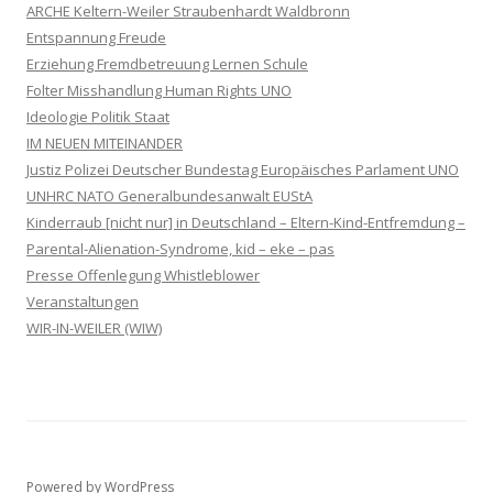
ARCHE Keltern-Weiler Straubenhardt Waldbronn
Entspannung Freude
Erziehung Fremdbetreuung Lernen Schule
Folter Misshandlung Human Rights UNO
Ideologie Politik Staat
IM NEUEN MITEINANDER
Justiz Polizei Deutscher Bundestag Europäisches Parlament UNO
UNHRC NATO Generalbundesanwalt EUStA
Kinderraub [nicht nur] in Deutschland – Eltern-Kind-Entfremdung –
Parental-Alienation-Syndrome, kid – eke – pas
Presse Offenlegung Whistleblower
Veranstaltungen
WIR-IN-WEILER (WIW)
Powered by WordPress