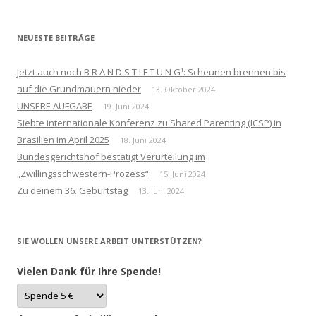
NEUESTE BEITRÄGE
Jetzt auch noch B R A N D S T I F T U N G¹: Scheunen brennen bis
auf die Grundmauern nieder
13. Oktober 2024
UNSERE AUFGABE
19. Juni 2024
Siebte internationale Konferenz zu Shared Parenting (ICSP) in
Brasilien im April 2025
18. Juni 2024
Bundesgerichtshof bestätigt Verurteilung im
„Zwillingsschwestern-Prozess“
15. Juni 2024
Zu deinem 36. Geburtstag
13. Juni 2024
SIE WOLLEN UNSERE ARBEIT UNTERSTÜTZEN?
Vielen Dank für Ihre Spende!