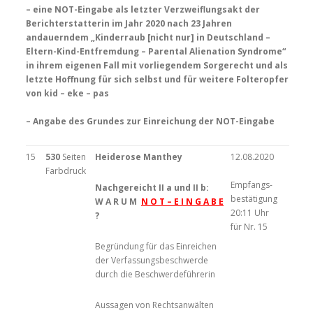
– eine NOT-Eingabe als letzter Verzweiflungsakt der
Berichterstatterin im Jahr 2020 nach 23 Jahren
andauerndem „Kinderraub [nicht nur] in Deutschland –
Eltern-Kind-Entfremdung – Parental Alienation Syndrome“
in ihrem eigenen Fall mit vorliegendem Sorgerecht und als
letzte Hoffnung für sich selbst und für weitere Folteropfer
von kid – eke – pas
– Angabe des Grundes zur Einreichung der NOT-Eingabe
15
530
Seiten
Heiderose Manthey
12.08.2020
Farbdruck
Empfangs­
Nachgereicht II a und II b:
bestätigung
W A R U M
N O T – E I N G A B E
20:11 Uhr
?
für Nr. 15
Begründung für das Einreichen
der Verfassungsbeschwerde
durch die Beschwerdeführerin
Aussagen von Rechtsanwälten