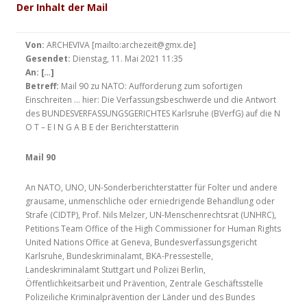
Der Inhalt der Mail
Von:
ARCHEVIVA [mailto:archezeit@gmx.de]
Gesendet:
Dienstag, 11. Mai 2021 11:35
An:
[…]
Betreff:
Mail 90 zu NATO: Aufforderung zum sofortigen
Einschreiten … hier: Die Verfassungsbeschwerde und die Antwort
des BUNDESVERFASSUNGSGERICHTES Karlsruhe (BVerfG) auf die N
O T – E I N G A B E der Berichterstatterin
Mail 90
An NATO, UNO, UN-Sonderberichterstatter für Folter und andere
grausame, unmenschliche oder erniedrigende Behandlung oder
Strafe (CIDTP), Prof. Nils Melzer, UN-Menschenrechtsrat (UNHRC),
Petitions Team Office of the High Commissioner for Human Rights
United Nations Office at Geneva, Bundesverfassungsgericht
Karlsruhe, Bundeskriminalamt, BKA-Pressestelle,
Landeskriminalamt Stuttgart und Polizei Berlin,
Öffentlichkeitsarbeit und Prävention, Zentrale Geschäftsstelle
Polizeiliche Kriminalprävention der Länder und des Bundes