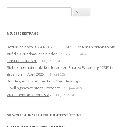
Suchen
nach:
NEUESTE BEITRÄGE
Jetzt auch noch B R A N D S T I F T U N G¹: Scheunen brennen bis
auf die Grundmauern nieder
13. Oktober 2024
UNSERE AUFGABE
19. Juni 2024
Siebte internationale Konferenz zu Shared Parenting (ICSP) in
Brasilien im April 2025
18. Juni 2024
Bundesgerichtshof bestätigt Verurteilung im
„Zwillingsschwestern-Prozess“
15. Juni 2024
Zu deinem 36. Geburtstag
13. Juni 2024
SIE WOLLEN UNSERE ARBEIT UNTERSTÜTZEN?