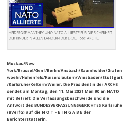
HEIDEROSE MANTHEY UNO NATO ALLIIERTE FÜR DIE SICHERHEIT
DER KINDER IN ALLEN LÄNDERN DER ERDE. Foto: ARCHE.
.
Moskau/New
York/Brüssel/Genf/Berlin/Ansbach/Baumholder/Grafen
woehr/Hohenfels/Kaiserslautern/Wiesbaden/Stuttgart
/Karlsruhe/Keltern/Weiler. Die Präsidentin der ARCHE
sendet am Montag, den 11. Mai 2021 Mail 90 an NATO
mit Betreff: Die Verfassungsbeschwerde und die
Antwort des BUNDESVERFASSUNGSGERICHTES Karlsruhe
(BVerfG) auf die N O T – E I N G A B E der
Berichterstatterin.