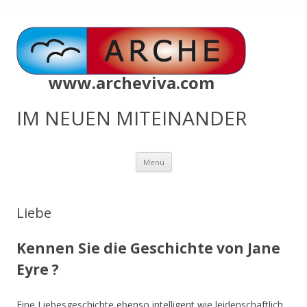
www.archeviva.com
IM NEUEN MITEINANDER
Zum
Menü
Inhalt
springen
Liebe
Kennen Sie die Geschichte von Jane
Eyre ?
Eine Liebesgeschichte ebenso intelligent wie leidenschaftlich.