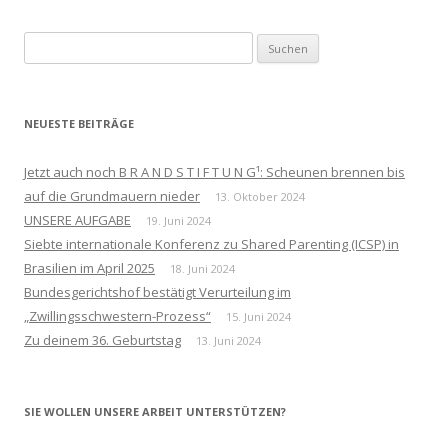
Suchen
nach:
NEUESTE BEITRÄGE
Jetzt auch noch B R A N D S T I F T U N G¹: Scheunen brennen bis
auf die Grundmauern nieder
13. Oktober 2024
UNSERE AUFGABE
19. Juni 2024
Siebte internationale Konferenz zu Shared Parenting (ICSP) in
Brasilien im April 2025
18. Juni 2024
Bundesgerichtshof bestätigt Verurteilung im
„Zwillingsschwestern-Prozess“
15. Juni 2024
Zu deinem 36. Geburtstag
13. Juni 2024
SIE WOLLEN UNSERE ARBEIT UNTERSTÜTZEN?