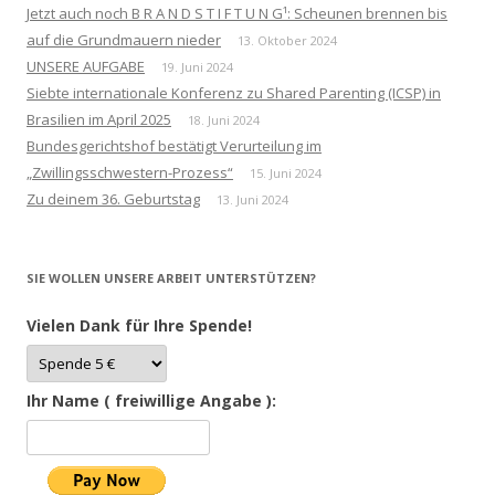
Jetzt auch noch B R A N D S T I F T U N G¹: Scheunen brennen bis
auf die Grundmauern nieder
13. Oktober 2024
UNSERE AUFGABE
19. Juni 2024
Siebte internationale Konferenz zu Shared Parenting (ICSP) in
Brasilien im April 2025
18. Juni 2024
Bundesgerichtshof bestätigt Verurteilung im
„Zwillingsschwestern-Prozess“
15. Juni 2024
Zu deinem 36. Geburtstag
13. Juni 2024
SIE WOLLEN UNSERE ARBEIT UNTERSTÜTZEN?
Vielen Dank für Ihre Spende!
Ihr Name ( freiwillige Angabe ):