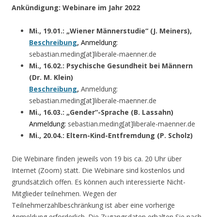
Ankündigung: Webinare im Jahr 2022
Mi., 19.01.: „Wiener Männerstudie“ (J. Meiners),
Beschreibung
,
Anmeldung:
sebastian.meding[at]liberale-maenner.de
Mi., 16.02.: Psychische Gesundheit bei Männern
(Dr. M. Klein)
Beschreibung
,
Anmeldung:
sebastian.meding[at]liberale-maenner.de
Mi., 16.03.: „Gender“-Sprache (B. Lassahn)
Anmeldung
:
sebastian.meding[at]liberale-maenner.de
Mi., 20.04.: Eltern-Kind-Entfremdung (P. Scholz)
Die Webinare finden jeweils von 19 bis ca. 20 Uhr über
Internet (Zoom) statt. Die Webinare sind kostenlos und
grundsätzlich offen. Es können auch interessierte Nicht-
Mitglieder teilnehmen. Wegen der
Teilnehmerzahlbeschränkung ist aber eine vorherige
Anmeldung erforderlich. Die Zugangsdaten erhalten Sie nach