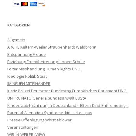
KATEGORIEN
Allgemein
ARCHE Keltern-Weiler Straubenhardt Waldbronn
Entspannung Freude
Erziehung Fremdbetreuung Lernen Schule
Folter Misshandlung Human Rights UNO
Ideologie Politik Staat
IM NEUEN MITEINANDER
Justiz Polizei Deutscher Bundestag Europäisches Parlament UNO
UNHRC NATO Generalbundesanwalt EUStA
Kinderraub [nicht nur] in Deutschland – Eltern-Kind-Entfremdung –
Parental-Alienation-Syndrome, kid – eke – pas
Presse Offenlegung Whistleblower
Veranstaltungen
WIR-IN-WEILER (WIW)