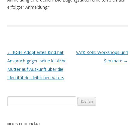
erfolgter Anmeldung.“
Beitrags-
←
BGH: Adoptiertes Kind hat
VAfK Köln: Workshops und
Navigation
Anspruch gegen seine leibliche
Seminare
→
Mutter auf Auskunft über die
Identität des leiblichen Vaters
Suchen
nach:
NEUESTE BEITRÄGE