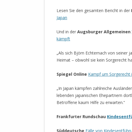
MANTHEY W
DEUTSCHE M
Lesen Sie den gesamten Bericht in der
SÄMTLICHE
Japan
UND MILIT
DER ALLIIER
Und in der
Augsburger Allgemeinen
EINSCHREIT
kämpft
ÜBERWINDUN
PAS
„Als sich Björn Echternach von seiner ja
Heimat – obwohl sie kein Sorgerecht h
MELDUNG A
JURISTENFA
Spiegel Online
Kampf um Sorgerecht i
LEIPZIG IS
„In Japan kämpfen zahlreiche Ausländer
NOTWEHR 
lebenden japanischen Ehepartnern dorth
KRIMINALIT
Betroffene kaum Hilfe zu erwarten.“
IN WEILER, 
DEUTSCHLA
Frankfurter Rundschau
Kindesent
NORDAMER
OLAF SCHO
Süddeutsche
Fälle von Kindesentführ