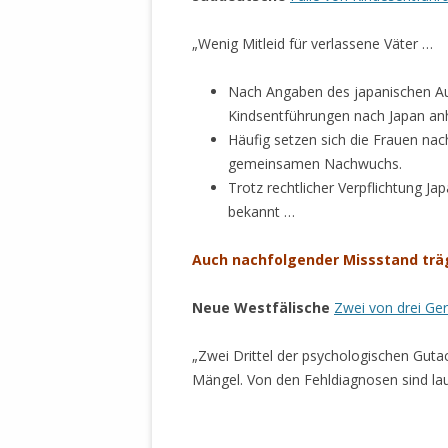
STATUTEN 
A/HRC/43/4
„Wenig Mitleid für verlassene Väter …
EIGENE VOLK
Nach Angaben des japanischen Auß
OLAF SCHOL
Kindsentführungen nach Japan an
AUFGEFORD
Häufig setzen sich die Frauen na
MISSBRÄUC
gemeinsamen Nachwuchs.
EXKLUSIONS
Trotz rechtlicher Verpflichtung Jap
KANTE ZEI
bekannt …
WELTWEITE
Auch nachfolgender Missstand trägt
WAHREN VE
– EKE – PAS
Neue Westfälische
Zwei von drei Ge
AUFKLÄRUN
MÖRDERMAIL
„
Zwei Drittel der psychologischen Gutac
MEINE SÖH
Mängel. Von den Fehldiagnosen sind lau
UND FALK-G