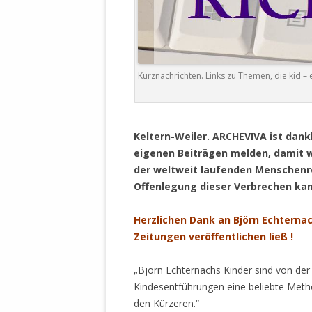
DER EIGENE
ENTFREMDE
STAATLICH 
HEILIGE ZE
BEGINNT !
Kurznachrichten. Links zu Themen, die kid – 
DER SCHNEE
.
DEUTSCHE 
Keltern-Weiler. ARCHEVIVA ist dankb
MILITÄR DE
eigenen Beiträgen melden, damit w
U.A. IN DI
der weltweit laufenden Menschenr
DER ARCHE
Offenlegung dieser Verbrechen kan
EFFEKTIVE
Herzlichen Dank an Björn Echterna
REFORM DE
Zeitungen veröffentlichen ließ !
KINDERRAUB
„Björn Echternachs Kinder sind von der
SCHWERT D
Kindesentführungen eine beliebte Meth
REGIERUNG
den Kürzeren.“