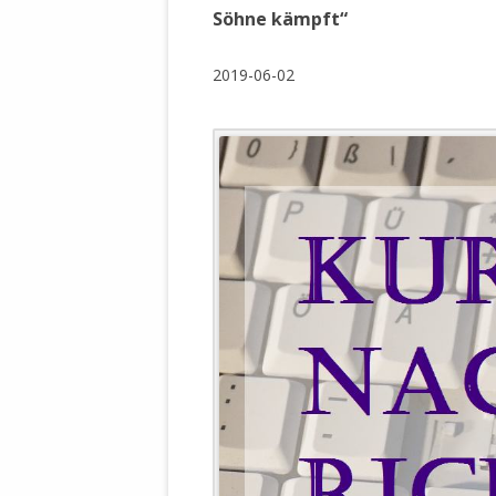
WALDBRONNER SELBSTÄNDIGE
Söhne kämpft“
KELTERN V
ZEICHNENDE
ARCHITEKTUR. KUNST. LEBEGUT
2019-06-02
HAUS.
BUNDESMIN
VERTEIDIG
ARCHETELEVISION. ARCHE TV –
TERRITORIA
STUDIO.
FÜHRUNGS
CONCERTS
BUNDESWEH
VERFOLGUN
DABEI. BIOLÄDEN.
JOURNALIST
PROZESSEN
HOLZBAU. KERN-ROSSMANITH.
BÜRGERMEI
ROT. GESCHLOSSENER BEREICH.
GEMEINDER
SONJA ZILL
VOR ORT. MICHEL BRÄU.
DIE WAHRE
MENSCHENR
KID – EKE –