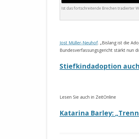
DER EIGENE
Ist das fortschreitende Brechen tradierter W
ENTFREMDE
STAATLICH 
HEILIGE ZE
BEGINNT !
Jost Müller-Neuhof
. „Bislang ist die A
DER SCHNEE
Bundesverfassungsgericht stärkt nun di
DEUTSCHE 
Stiefkindadoption auc
MILITÄR DE
U.A. IN DI
DER ARCHE
EFFEKTIVE
Lesen Sie auch in ZeitOnline
REFORM DE
Katarina Barley
:
„Trenn
KINDERRAUB
SCHWERT D
REGIERUNG