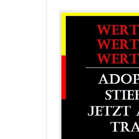
WALDBRONNER SELBSTÄNDIGE
KELTERN V
ZEICHNENDE
ARCHITEKTUR. KUNST. LEBEGUT
HAUS.
BUNDESMIN
VERTEIDIG
ARCHETELEVISION. ARCHE TV –
TERRITORIA
STUDIO.
FÜHRUNGS
CONCERTS
BUNDESWEH
VERFOLGUN
DABEI. BIOLÄDEN.
JOURNALIST
PROZESSEN
HOLZBAU. KERN-ROSSMANITH.
BÜRGERMEI
ROT. GESCHLOSSENER BEREICH.
GEMEINDER
SONJA ZILL
VOR ORT. MICHEL BRÄU.
DIE WAHRE
MENSCHENR
KID – EKE –