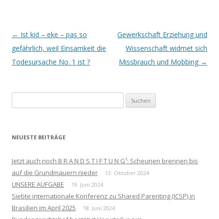
Beitrags-
←
Ist kid – eke – pas so
Gewerkschaft Erziehung und
Navigation
gefährlich, weil Einsamkeit die
Wissenschaft widmet sich
Todesursache No. 1 ist ?
Missbrauch und Mobbing
→
Suchen
nach:
NEUESTE BEITRÄGE
Jetzt auch noch B R A N D S T I F T U N G¹: Scheunen brennen bis
auf die Grundmauern nieder
13. Oktober 2024
UNSERE AUFGABE
19. Juni 2024
Siebte internationale Konferenz zu Shared Parenting (ICSP) in
Brasilien im April 2025
18. Juni 2024