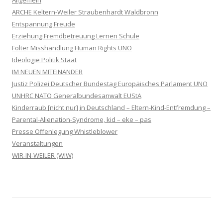
ARCHE Keltern-Weiler Straubenhardt Waldbronn
Entspannung Freude
Erziehung Fremdbetreuung Lernen Schule
Folter Misshandlung Human Rights UNO
Ideologie Politik Staat
IM NEUEN MITEINANDER
Justiz Polizei Deutscher Bundestag Europäisches Parlament UNO
UNHRC NATO Generalbundesanwalt EUStA
Kinderraub [nicht nur] in Deutschland – Eltern-Kind-Entfremdung –
Parental-Alienation-Syndrome, kid – eke – pas
Presse Offenlegung Whistleblower
Veranstaltungen
WIR-IN-WEILER (WIW)