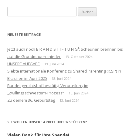
Suchen
nach:
NEUESTE BEITRÄGE
Jetzt auch noch B R A N D S T I F T U N G¹: Scheunen brennen bis
auf die Grundmauern nieder
13. Oktober 2024
UNSERE AUFGABE
19. Juni 2024
Siebte internationale Konferenz zu Shared Parenting (ICSP) in
Brasilien im April 2025
18. Juni 2024
Bundesgerichtshof bestätigt Verurteilung im
„Zwillingsschwestern-Prozess“
15. Juni 2024
Zu deinem 36. Geburtstag
13. Juni 2024
SIE WOLLEN UNSERE ARBEIT UNTERSTÜTZEN?
Vielen Dank für Ihre Spende!