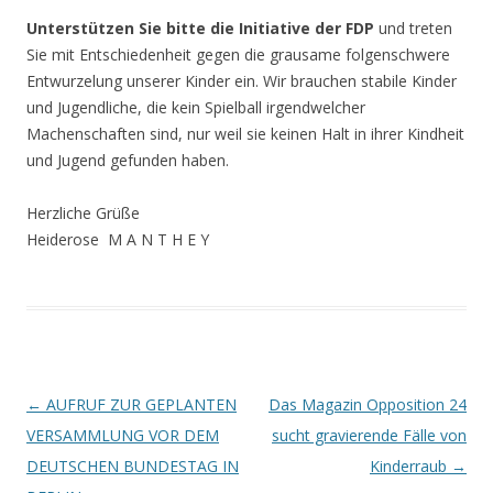
Unterstützen Sie bitte die
Initiative der FDP
und treten
Sie mit Entschiedenheit gegen die grausame folgenschwere
Entwurzelung unserer Kinder ein. Wir brauchen stabile Kinder
und Jugendliche, die kein Spielball irgendwelcher
Machenschaften sind, nur weil sie keinen Halt in ihrer Kindheit
und Jugend gefunden haben.
Herzliche Grüße
Heiderose M A N T H E Y
Beitrags-
←
AUFRUF ZUR GEPLANTEN
Das Magazin Opposition 24
Navigation
VERSAMMLUNG VOR DEM
sucht gravierende Fälle von
DEUTSCHEN BUNDESTAG IN
Kinderraub
→