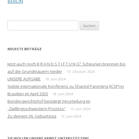
BERLIN
Suchen
nach:
NEUESTE BEITRÄGE
Jetzt auch noch B R A N D S T I F T U N G¹: Scheunen brennen bis
auf die Grundmauern nieder
13. Oktober 2024
UNSERE AUFGABE
19. Juni 2024
Siebte internationale Konferenz zu Shared Parenting (ICSP) in
Brasilien im April 2025
18. Juni 2024
Bundesgerichtshof bestätigt Verurteilung im
„Zwillingsschwestern-Prozess“
15. Juni 2024
Zu deinem 36. Geburtstag
13. Juni 2024
SIE WOLLEN UNSERE ARBEIT UNTERSTÜTZEN?