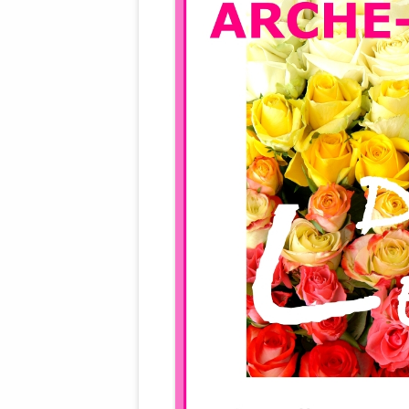
WALDBRONNER SELBSTÄNDIGE
KELTERN V
ZEICHNENDE
ARCHITEKTUR. KUNST. LEBEGUT
HAUS.
BUNDESMIN
VERTEIDIG
ARCHETELEVISION. ARCHE TV –
TERRITORIA
STUDIO.
FÜHRUNGS
CONCERTS
BUNDESWEH
VERFOLGUN
DABEI. BIOLÄDEN.
JOURNALIST
PROZESSEN
HOLZBAU. KERN-ROSSMANITH.
BÜRGERMEI
ROT. GESCHLOSSENER BEREICH.
GEMEINDER
SONJA ZILL
VOR ORT. MICHEL BRÄU.
DIE WAHRE
MENSCHENR
KID – EKE –