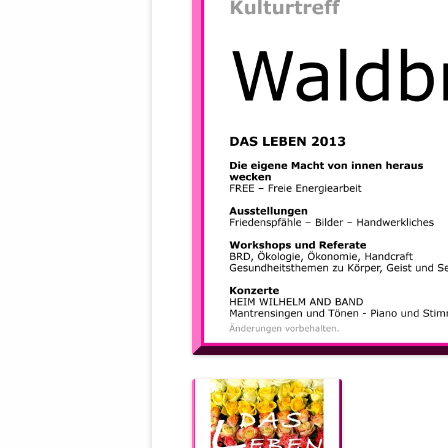
DER EIGENE
ENTFREMDE
STAATLICH 
HEILIGE ZE
BEGINNT !
DER SCHNEE
DEUTSCHE 
MILITÄR DE
U.A. IN DI
DER ARCHE
EFFEKTIVE
REFORM DE
KINDERRAUB
SCHWERT D
REGIERUNG