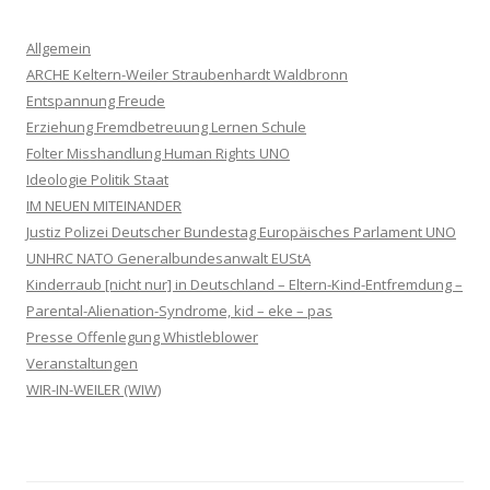
Allgemein
ARCHE Keltern-Weiler Straubenhardt Waldbronn
Entspannung Freude
Erziehung Fremdbetreuung Lernen Schule
Folter Misshandlung Human Rights UNO
Ideologie Politik Staat
IM NEUEN MITEINANDER
Justiz Polizei Deutscher Bundestag Europäisches Parlament UNO
UNHRC NATO Generalbundesanwalt EUStA
Kinderraub [nicht nur] in Deutschland – Eltern-Kind-Entfremdung –
Parental-Alienation-Syndrome, kid – eke – pas
Presse Offenlegung Whistleblower
Veranstaltungen
WIR-IN-WEILER (WIW)