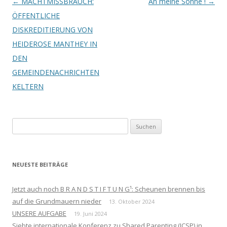
Beitrags-
←
MACHTMISSBRAUCH:
An meine Söhne !
→
Navigation
ÖFFENTLICHE
DISKREDITIERUNG VON
HEIDEROSE MANTHEY IN
DEN
GEMEINDENACHRICHTEN
KELTERN
Suchen
nach:
NEUESTE BEITRÄGE
Jetzt auch noch B R A N D S T I F T U N G¹: Scheunen brennen bis
auf die Grundmauern nieder
13. Oktober 2024
UNSERE AUFGABE
19. Juni 2024
Siebte internationale Konferenz zu Shared Parenting (ICSP) in