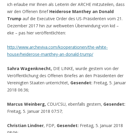
ich erlaube mir Ihnen als Leiterin der ARCHE mitzuteilen, dass
wir den Offenen Brief
Heiderose Manthey an Donald
Trump
auf die Executive Order des US-Präsidenten vom 21.
Dezember 2017 hin zur weltweiten Überwindung von kid –
eke – pas hier veröffentlichten:
http://www.archeviva.com/kooperationen/the-white-
house/heiderose-manthey-an-donald-trump/
Sahra Wagenknecht,
DIE LINKE, wurde gestern von der
Veröffentlichung des Offenen Briefes an den Präsidenten der
Vereinigten Staaten unterrichtet,
Gesendet:
Freitag, 5. Januar
2018 06:36;
Marcus Weinberg,
CDU/CSU, ebenfalls gestern,
Gesendet:
Freitag, 5. Januar 2018 07:57;
Christian Lindner
, FDP,
Gesendet:
Freitag, 5. Januar 2018
08:06;