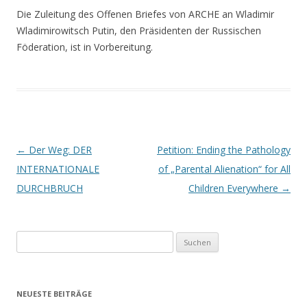
Die Zuleitung des Offenen Briefes von ARCHE an Wladimir
Wladimirowitsch Putin, den Präsidenten der Russischen
Föderation, ist in Vorbereitung.
Beitrags-
←
Der Weg: DER
Petition: Ending the Pathology
Navigation
INTERNATIONALE
of „Parental Alienation“ for All
DURCHBRUCH
Children Everywhere
→
Suchen
nach:
NEUESTE BEITRÄGE