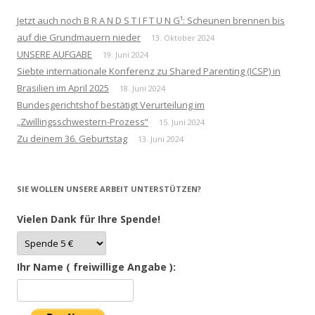
Jetzt auch noch B R A N D S T I F T U N G¹: Scheunen brennen bis
auf die Grundmauern nieder
13. Oktober 2024
UNSERE AUFGABE
19. Juni 2024
Siebte internationale Konferenz zu Shared Parenting (ICSP) in
Brasilien im April 2025
18. Juni 2024
Bundesgerichtshof bestätigt Verurteilung im
„Zwillingsschwestern-Prozess“
15. Juni 2024
Zu deinem 36. Geburtstag
13. Juni 2024
SIE WOLLEN UNSERE ARBEIT UNTERSTÜTZEN?
Vielen Dank für Ihre Spende!
Ihr Name ( freiwillige Angabe ):