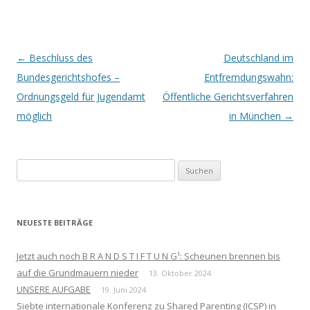
Beitrags-
←
Beschluss des
Deutschland im
Navigation
Bundesgerichtshofes –
Entfremdungswahn:
Ordnungsgeld für Jugendamt
Öffentliche Gerichtsverfahren
möglich
in München
→
Suchen
nach:
NEUESTE BEITRÄGE
Jetzt auch noch B R A N D S T I F T U N G¹: Scheunen brennen bis
auf die Grundmauern nieder
13. Oktober 2024
UNSERE AUFGABE
19. Juni 2024
Siebte internationale Konferenz zu Shared Parenting (ICSP) in