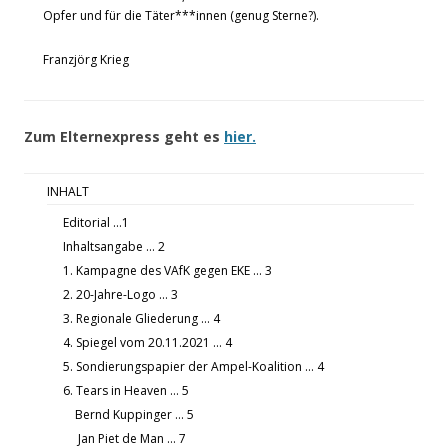
Opfer und für die Täter***innen (genug Sterne?).
Franzjörg Krieg
Zum
Elternexpress geht es
hier.
INHALT
Editorial …1
Inhaltsangabe … 2
1. Kampagne des VAfK gegen EKE … 3
2. 20-Jahre-Logo … 3
3. Regionale Gliederung … 4
4. Spiegel vom 20.11.2021 … 4
5. Sondierungspapier der Ampel-Koalition … 4
6. Tears in Heaven … 5
Bernd Kuppinger … 5
Jan Piet de Man … 7