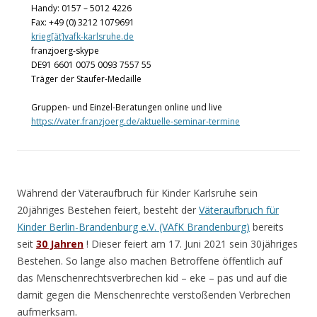
Handy: 0157 – 5012 4226
Fax: +49 (0) 3212 1079691
krieg[ät]vafk-karlsruhe.de
franzjoerg-skype
DE91 6601 0075 0093 7557 55
Träger der Staufer-Medaille
Gruppen- und Einzel-Beratungen online und live
https://vater.franzjoerg.de/aktuelle-seminar-termine
Während der Väteraufbruch für Kinder Karlsruhe sein
20jähriges Bestehen feiert, besteht der
Väteraufbruch für
Kinder Berlin-Brandenburg e.V. (VAfK Brandenburg)
bereits
seit
30 Jahren
! Dieser feiert am 17. Juni 2021 sein 30jähriges
Bestehen. So lange also machen Betroffene öffentlich auf
das Menschenrechtsverbrechen kid – eke – pas und auf die
damit gegen die Menschenrechte verstoßenden Verbrechen
aufmerksam.