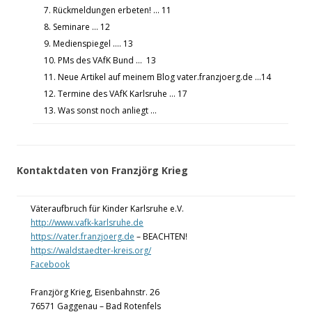
7. Rückmeldungen erbeten! … 11
8. Seminare … 12
9. Medienspiegel …. 13
10. PMs des VAfK Bund … 13
11. Neue Artikel auf meinem Blog vater.franzjoerg.de …14
12. Termine des VAfK Karlsruhe … 17
13. Was sonst noch anliegt …
Kontaktdaten von Franzjörg Krieg
Väteraufbruch für Kinder Karlsruhe e.V.
http://www.vafk-karlsruhe.de
https://vater.franzjoerg.de
– BEACHTEN!
https://waldstaedter-kreis.org/
Facebook
Franzjörg Krieg, Eisenbahnstr. 26
76571 Gaggenau – Bad Rotenfels