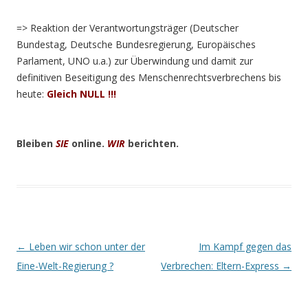
=> Reaktion
der Verantwortungsträger (Deutscher
Bundestag, Deutsche Bundesregierung, Europäisches
Parlament, UNO u.a.) zur Überwindung und damit zur
definitiven Beseitigung des Menschenrechtsverbrechens bis
heute:
Gleich
N
ULL !!!
Bleiben
SIE
online.
WIR
berichten.
Beitrags-
←
Leben wir schon unter der
Im Kampf gegen das
Navigation
Eine-Welt-Regierung ?
Verbrechen: Eltern-Express
→