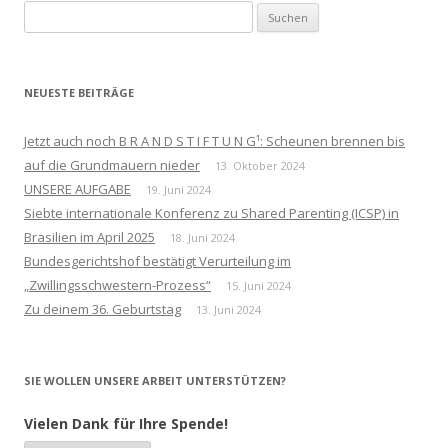
Suchen
nach:
NEUESTE BEITRÄGE
Jetzt auch noch B R A N D S T I F T U N G¹: Scheunen brennen bis
auf die Grundmauern nieder
13. Oktober 2024
UNSERE AUFGABE
19. Juni 2024
Siebte internationale Konferenz zu Shared Parenting (ICSP) in
Brasilien im April 2025
18. Juni 2024
Bundesgerichtshof bestätigt Verurteilung im
„Zwillingsschwestern-Prozess“
15. Juni 2024
Zu deinem 36. Geburtstag
13. Juni 2024
SIE WOLLEN UNSERE ARBEIT UNTERSTÜTZEN?
Vielen Dank für Ihre Spende!