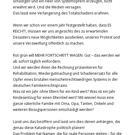
schädigen und ein Heer von Systemopfern erzeugen, nicht
erwähnt wird. Und die Medien versagen.
Das lässt eine Verlängerung des Totalschadens erahnen.
Wenn wir schon vor einem Jahr festgestellt haben, dass ES
REICHT!, müssen wir uns angesichts des zu erwartenden
Desasters neue Möglichkeiten ausdenken, unseren Protest und
unsere Verzweiflung öffentlich zu machen.
Rot-grün will MEHR FORTSCHRITT WAGEN. Gut – das werden wir
ab sofort täglich einfordern.
Und wir werden ihnen die Rechnung präsentieren für
Rehabilitation, Wiedergutmachung und Schadenersatz für alle
Opfer eines brutalen menschenrechtswidrigen Systems in der
deutschen Familienrechtspraxis.
Was ist ein Jahr ohne Eltern für ein Kind wert? Was ist ein Jahr
Kindesentzug für einen Elternteil wert? Mit wieviel muss eine
ganze väterliche Familie mit Oma, Opa, Tanten, Onkeln und
weiteren Bezugspersonen entschädigt werden?
Lasst uns das beziffern und lasst uns dies denen anhängen, die
genau diese Katastrophe politisch planen!
Das Problem hat Namen, die für reale Personen stehen – für die