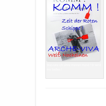
WALDBRONNER SELBSTÄNDIGE
KELTERN V
ZEICHNENDE
ARCHITEKTUR. KUNST. LEBEGUT
HAUS.
BUNDESMIN
VERTEIDIG
ARCHETELEVISION. ARCHE TV –
TERRITORIA
STUDIO.
FÜHRUNGS
CONCERTS
BUNDESWEH
VERFOLGUN
DABEI. BIOLÄDEN.
JOURNALIST
PROZESSEN
HOLZBAU. KERN-ROSSMANITH.
Was täte ich ohne meinen Hund ? Er wird
mir helfen !
BÜRGERMEI
ROT. GESCHLOSSENER BEREICH.
GEMEINDER
SONJA ZILL
VOR ORT. MICHEL BRÄU.
DIE WAHRE
MENSCHENR
KID – EKE –