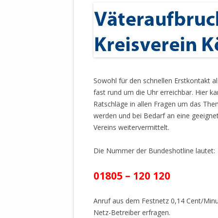
WALDBRONNER SELBSTÄNDIGE
KELTERN V
ZEICHNENDE
ARCHITEKTUR. KUNST. LEBEGUT
HAUS.
BUNDESMIN
VERTEIDIG
ARCHETELEVISION. ARCHE TV –
TERRITORIA
STUDIO.
.
FÜHRUNGS
Sowohl für den schnellen Erstkontakt als
CONCERTS
BUNDESWEH
fast rund um die Uhr erreichbar. Hier k
VERFOLGUN
Ratschläge in allen Fragen um das Th
DABEI. BIOLÄDEN.
JOURNALIST
werden und bei Bedarf an eine geeignet
PROZESSEN
Vereins weitervermittelt.
HOLZBAU. KERN-ROSSMANITH.
BÜRGERMEI
ROT. GESCHLOSSENER BEREICH.
Die Nummer der Bundeshotline lautet:
GEMEINDER
SONJA ZILL
VOR ORT. MICHEL BRÄU.
01805 – 120 120
DIE WAHRE
MENSCHENR
Anruf aus dem Festnetz 0,14 Cent/Minut
KID – EKE –
Netz-Betreiber erfragen.