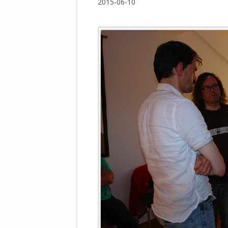
2015-06-10
WALDBRONNER SELBSTÄNDIGE
KELTERN V
ZEICHNENDE
ARCHITEKTUR. KUNST. LEBEGUT
HAUS.
BUNDESMIN
VERTEIDIG
ARCHETELEVISION. ARCHE TV –
TERRITORIA
STUDIO.
FÜHRUNGS
CONCERTS
BUNDESWEH
VERFOLGUN
DABEI. BIOLÄDEN.
JOURNALIST
PROZESSEN
HOLZBAU. KERN-ROSSMANITH.
BÜRGERMEI
ROT. GESCHLOSSENER BEREICH.
GEMEINDER
SONJA ZILL
VOR ORT. MICHEL BRÄU.
DIE WAHRE
MENSCHENR
KID – EKE –