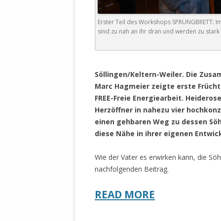
DER EIGENE
ENTFREMDE
Erster Teil des Workshops SPRUNGBRETT: Imk
STAATLICH 
sind zu nah an ihr dran und werden zu star
HEILIGE ZE
BEGINNT !
.
DER SCHNEE
Söllingen/Keltern-Weiler. Die Zusa
Marc Hagmeier zeigte erste Früch
DEUTSCHE 
FREE-Freie Energiearbeit. Heidero
MILITÄR DE
Herzöffner in nahezu vier hochkon
U.A. IN DI
einen gehbaren Weg zu dessen Söhn
DER ARCHE
diese Nähe in ihrer eigenen Entwi
EFFEKTIVE
Wie der Vater es erwirken kann, die Söh
REFORM DE
nachfolgenden Beitrag.
KINDERRAUB
READ MORE
SCHWERT D
REGIERUNG