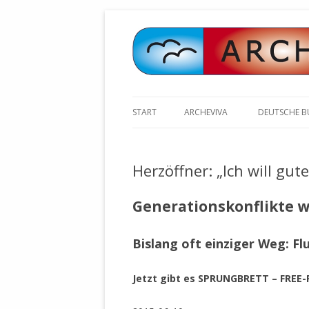
START
ARCHEVIVA
DEUTSCHE 
ARCHE E.V. WALDBRONN
ARCHE AN 
BOCHINGER 
Herzöffner: „Ich will gu
ARCHE E.V. WEILER
STELLV. BÜ
BISCHOFF (
ARCHE-KONGRESSE
Generationskonflikte w
ZILLY (GES
GEMEINDERA
HEUTE FEIERN WIR GEBURTSTAG
Bislang oft einziger Weg: Fl
VOLKSVERH
HAPPY BIRTHDAY ARCHE !
ÖFFENTLIC
UNSERE NATUR: WASSER, LUFT
ZURSCHAUS
Jetzt gibt es SPRUNGBRETT – FREE-F
UND ERDE
AUSGESUCH
DURCH DIE 