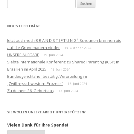
Suchen
nach:
NEUESTE BEITRÄGE
Jetzt auch noch B R A N D S T I F T U N G¹: Scheunen brennen bis
auf die Grundmauern nieder
13. Oktober 2024
UNSERE AUFGABE
19. Juni 2024
Siebte internationale Konferenz zu Shared Parenting (ICSP) in
Brasilien im April 2025
18. Juni 2024
Bundesgerichtshof bestätigt Verurteilung im
„Zwillingsschwestern-Prozess“
15. Juni 2024
Zu deinem 36. Geburtstag
13. Juni 2024
SIE WOLLEN UNSERE ARBEIT UNTERSTÜTZEN?
Vielen Dank für Ihre Spende!