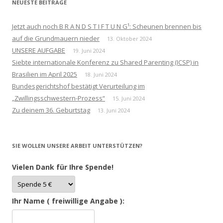
NEUESTE BEITRÄGE
Jetzt auch noch B R A N D S T I F T U N G¹: Scheunen brennen bis
auf die Grundmauern nieder
13. Oktober 2024
UNSERE AUFGABE
19. Juni 2024
Siebte internationale Konferenz zu Shared Parenting (ICSP) in
Brasilien im April 2025
18. Juni 2024
Bundesgerichtshof bestätigt Verurteilung im
„Zwillingsschwestern-Prozess“
15. Juni 2024
Zu deinem 36. Geburtstag
13. Juni 2024
SIE WOLLEN UNSERE ARBEIT UNTERSTÜTZEN?
Vielen Dank für Ihre Spende!
Ihr Name ( freiwillige Angabe ):