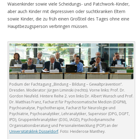
Waisenkinder sowie viele Scheidungs- und Patchwork-Kinder,
aber auch Kinder mit depressiven oder suchtkranken Eltern
sowie Kinder, die zu früh einen Großteil des Tages ohne eine
Hauptbezugsperson verbringen müssen.
Podium der Fachtagung „Bindung – Bildung – Gewaltprävention“.
Dresden. Moderator: Jürgen Liminski (rechts). Vorne links: Prof. Dr.
Gordon Neufeld. Hintere Reihe 2. von links Dr. Albert Wunsch und Prof.
Dr. Matthias Franz, Facharzt für Psychosomatische Medizin (DGPM),
Psychoanalyse, Psychotherapie, Facharzt für Neurologie und
Psychiatrie, Psychoanalytiker, Lehranalytiker, Supervisor (DPG, DGPT,
IPD), Gruppenlehranalytiker (D3G, IAGD), Psychodynamische
Organisationsberatung und Personalentwicklung (POP) an der
Universitätsklink Düsseldorf
. Foto: Heiderose Manthey.