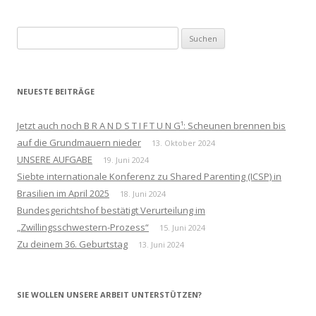
Suchen
nach:
NEUESTE BEITRÄGE
Jetzt auch noch B R A N D S T I F T U N G¹: Scheunen brennen bis
auf die Grundmauern nieder
13. Oktober 2024
UNSERE AUFGABE
19. Juni 2024
Siebte internationale Konferenz zu Shared Parenting (ICSP) in
Brasilien im April 2025
18. Juni 2024
Bundesgerichtshof bestätigt Verurteilung im
„Zwillingsschwestern-Prozess“
15. Juni 2024
Zu deinem 36. Geburtstag
13. Juni 2024
SIE WOLLEN UNSERE ARBEIT UNTERSTÜTZEN?