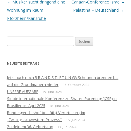
Beitrags-
←
Musiker sucht dringend eine
Canaan-Conference Israel –
Navigation
Wohnung im Raum
Palästina – Deutschland
→
Pforzheim/Karlsruhe
Suchen
nach:
NEUESTE BEITRÄGE
Jetzt auch noch B R A N D S T I F T U N G¹: Scheunen brennen bis
auf die Grundmauern nieder
13. Oktober 2024
UNSERE AUFGABE
19. Juni 2024
Siebte internationale Konferenz zu Shared Parenting (ICSP) in
Brasilien im April 2025
18. Juni 2024
Bundesgerichtshof bestätigt Verurteilung im
„Zwillingsschwestern-Prozess“
15. Juni 2024
Zu deinem 36. Geburtstag
13. Juni 2024