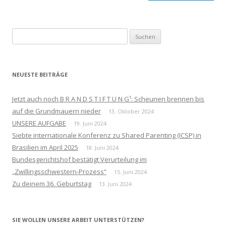
Suchen
nach:
NEUESTE BEITRÄGE
Jetzt auch noch B R A N D S T I F T U N G¹: Scheunen brennen bis
auf die Grundmauern nieder
13. Oktober 2024
UNSERE AUFGABE
19. Juni 2024
Siebte internationale Konferenz zu Shared Parenting (ICSP) in
Brasilien im April 2025
18. Juni 2024
Bundesgerichtshof bestätigt Verurteilung im
„Zwillingsschwestern-Prozess“
15. Juni 2024
Zu deinem 36. Geburtstag
13. Juni 2024
SIE WOLLEN UNSERE ARBEIT UNTERSTÜTZEN?