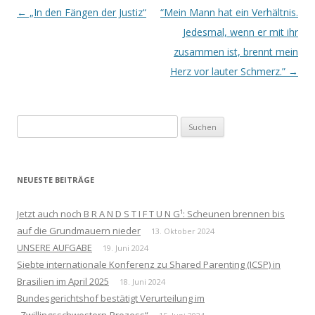
Beitrags-
←
„In den Fängen der Justiz“
“Mein Mann hat ein Verhältnis.
Navigation
Jedesmal, wenn er mit ihr
zusammen ist, brennt mein
Herz vor lauter Schmerz.”
→
Suchen
nach:
NEUESTE BEITRÄGE
Jetzt auch noch B R A N D S T I F T U N G¹: Scheunen brennen bis
auf die Grundmauern nieder
13. Oktober 2024
UNSERE AUFGABE
19. Juni 2024
Siebte internationale Konferenz zu Shared Parenting (ICSP) in
Brasilien im April 2025
18. Juni 2024
Bundesgerichtshof bestätigt Verurteilung im