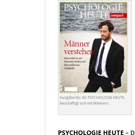
WALDBRONNER SELBSTÄNDIGE
KELTERN V
ZEICHNENDE
ARCHITEKTUR. KUNST. LEBEGUT
HAUS.
BUNDESMIN
VERTEIDIG
ARCHETELEVISION. ARCHE TV –
TERRITORIA
STUDIO.
FÜHRUNGS
CONCERTS
BUNDESWEH
VERFOLGUN
DABEI. BIOLÄDEN.
JOURNALIST
PROZESSEN
HOLZBAU. KERN-ROSSMANITH.
BÜRGERMEI
ROT. GESCHLOSSENER BEREICH.
GEMEINDER
Ausgabe No 40. PSYCHOLOGIE HEUTE.
Beschäftigt sich mit Männern.
SONJA ZILL
VOR ORT. MICHEL BRÄU.
DIE WAHRE
MENSCHENR
.
KID – EKE –
PSYCHOLOGIE HEUTE
– 