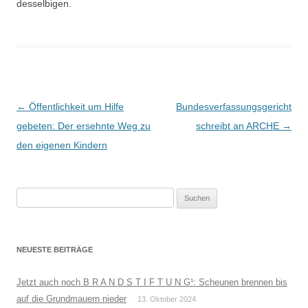
desselbigen.
Beitrags-
←
Öffentlichkeit um Hilfe
Bundesverfassungsgericht
Navigation
gebeten: Der ersehnte Weg zu
schreibt an ARCHE
→
den eigenen Kindern
Suchen
nach:
NEUESTE BEITRÄGE
Jetzt auch noch B R A N D S T I F T U N G¹: Scheunen brennen bis
auf die Grundmauern nieder
13. Oktober 2024