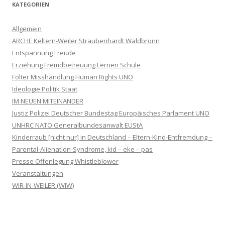
KATEGORIEN
Allgemein
ARCHE Keltern-Weiler Straubenhardt Waldbronn
Entspannung Freude
Erziehung Fremdbetreuung Lernen Schule
Folter Misshandlung Human Rights UNO
Ideologie Politik Staat
IM NEUEN MITEINANDER
Justiz Polizei Deutscher Bundestag Europäisches Parlament UNO
UNHRC NATO Generalbundesanwalt EUStA
Kinderraub [nicht nur] in Deutschland – Eltern-Kind-Entfremdung –
Parental-Alienation-Syndrome, kid – eke – pas
Presse Offenlegung Whistleblower
Veranstaltungen
WIR-IN-WEILER (WIW)