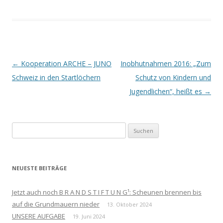
Beitrags-
←
Kooperation ARCHE – JUNO
Inobhutnahmen 2016: „Zum
Navigation
Schweiz in den Startlöchern
Schutz von Kindern und
Jugendlichen“, heißt es
→
Suchen
nach:
NEUESTE BEITRÄGE
Jetzt auch noch B R A N D S T I F T U N G¹: Scheunen brennen bis
auf die Grundmauern nieder
13. Oktober 2024
UNSERE AUFGABE
19. Juni 2024