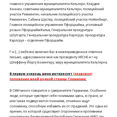
главного управления муниципалитета Кельтерн, Клаудия
Хоннен, советники муниципалитета Кельтерн, полицейский
участок Ремхинген, начальник полицейского участка
Ремхинген, Сабина Шустер, полицейский участок Нойенбюрг,
Главное полицейское управление Пфорцхайма, уголовный
розыск Пфорцхайм/Кальв, Генеральная прокуратура
Штутгарта, Генеральная прокуратура Карлсруэ, прокуратура
Карлсруэ – отделение Пфорцхайм.
Г-н […] любезно включил Вас в нижеприведенное ответное
письмо, адресованное мне как президенту ARCHE и г-ну
Штеффену Йоргу Бохингеру, мэру муниципалитета Кельтерна.
В первую очередь меня интересует
(правовое)
положение моей родной страны, Германии
.
В СМИ много говорится о суверенитете Германии. Особенно
люди, которые чувствуют себя гонимыми здесь, в стране, и/
или также подвергаются гонениям, отчаянно ищут
соломинку, способную избавить их от страданий. Это одна из
причин, по которой существуют сторонники и противники
конституции Федеративной Республики Германия (ФРГ). На