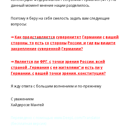
данный момент мнение нации разделилось.
Поэтому я беру на себя смелость задать вам следующие
вопросы:
⇒
Как
представляется
суверенитет
Германии
с
вашей
стороны
,
то
есть
со
стороны
России
,
и
где
вы
видите
закрепление
суверенной
Германии
?
⇒
Является
ли
ФРГ
,
с
точки
зрения
России
,
всей
страной
„
Германия
с
ее
жителями
“
и
есть
ли
у
Германии
,
с
вашей
точки
зрения
,
конституция
?
Я жду ответа с большим волнением и по-прежнему
С уважением
Хайдерозе Мантей
Переведено с помощью www.DeepL.com/Translator
(бесплатная версия)