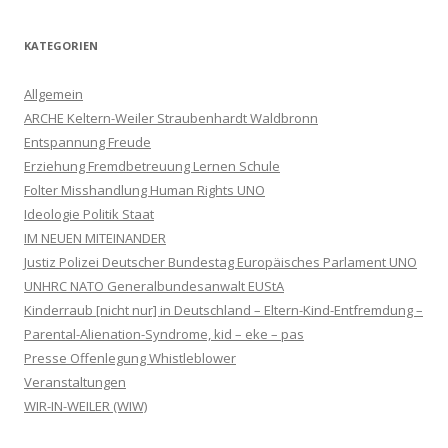
KATEGORIEN
Allgemein
ARCHE Keltern-Weiler Straubenhardt Waldbronn
Entspannung Freude
Erziehung Fremdbetreuung Lernen Schule
Folter Misshandlung Human Rights UNO
Ideologie Politik Staat
IM NEUEN MITEINANDER
Justiz Polizei Deutscher Bundestag Europäisches Parlament UNO
UNHRC NATO Generalbundesanwalt EUStA
Kinderraub [nicht nur] in Deutschland – Eltern-Kind-Entfremdung –
Parental-Alienation-Syndrome, kid – eke – pas
Presse Offenlegung Whistleblower
Veranstaltungen
WIR-IN-WEILER (WIW)