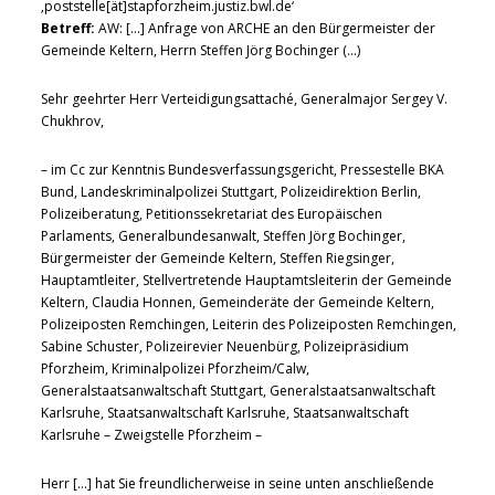
‚poststelle[ät]stapforzheim.justiz.bwl.de‘
Betreff:
AW: […] Anfrage von ARCHE an den Bürgermeister der
Gemeinde Keltern, Herrn Steffen Jörg Bochinger (…)
Sehr geehrter Herr Verteidigungsattaché, Generalmajor Sergey V.
Chukhrov,
– im Cc zur Kenntnis Bundesverfassungsgericht, Pressestelle BKA
Bund, Landeskriminalpolizei Stuttgart, Polizeidirektion Berlin,
Polizeiberatung, Petitionssekretariat des Europäischen
Parlaments, Generalbundesanwalt, Steffen Jörg Bochinger,
Bürgermeister der Gemeinde Keltern, Steffen Riegsinger,
Hauptamtleiter, Stellvertretende Hauptamtsleiterin der Gemeinde
Keltern, Claudia Honnen, Gemeinderäte der Gemeinde Keltern,
Polizeiposten Remchingen, Leiterin des Polizeiposten Remchingen,
Sabine Schuster, Polizeirevier Neuenbürg, Polizeipräsidium
Pforzheim, Kriminalpolizei Pforzheim/Calw,
Generalstaatsanwaltschaft Stuttgart, Generalstaatsanwaltschaft
Karlsruhe, Staatsanwaltschaft Karlsruhe, Staatsanwaltschaft
Karlsruhe – Zweigstelle Pforzheim –
Herr […] hat Sie freundlicherweise in seine unten anschließende