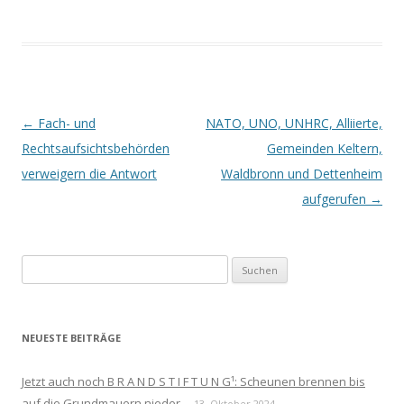
Beitrags-
←
Fach- und
NATO, UNO, UNHRC, Alliierte,
Navigation
Rechtsaufsichtsbehörden
Gemeinden Keltern,
verweigern die Antwort
Waldbronn und Dettenheim
aufgerufen
→
Suchen
nach:
NEUESTE BEITRÄGE
Jetzt auch noch B R A N D S T I F T U N G¹: Scheunen brennen bis
auf die Grundmauern nieder
13. Oktober 2024