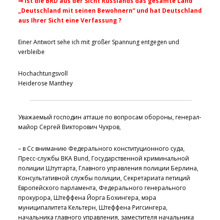
⇒
Ist die BRD aus der Sicht Russlands das gesamte Land
„Deutschland mit seinen Bewohnern“ und hat Deutschland
aus Ihrer Sicht eine Verfassung ?
Einer Antwort sehe ich mit großer Spannung entgegen und
verbleibe
Hochachtungsvoll
Heiderose Manthey
Уважаемый господин атташе по вопросам обороны, генерал-
майор Сергей Викторович Чухров,
– в Cc вниманию Федерального конституционного суда,
Пресс-службы BKA Bund, Государственной криминальной
полиции Штутгарта, Главного управления полиции Берлина,
Консультативной службы полиции, Секретариата петиций
Европейского парламента, Федерального генерального
прокурора, Штеффена Йорга Бохингера, мэра
муниципалитета Кельтерн, Штеффена Ригсингера,
начальника главного управления, заместителя начальника