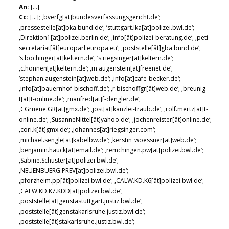
An:
[…]
Cc:
[…]; ‚bverfg[ät]bundesverfassungsgericht.de‘;
‚pressestelle[ät]bka.bund.de‘; ’stuttgart.lka[ät]polizei.bwl.de‘;
‚Direktion1[ät]polizei.berlin.de‘; ‚info[ät]polizei-beratung.de‘; ‚peti-
secretariat[ät]europarl.europa.eu‘; ‚poststelle[ät]gba.bund.de‘;
’s.bochinger[ät]keltern.de‘; ’s.riegsinger[ät]keltern.de‘;
‚c.honnen[ät]keltern.de‘; ‚m.augenstein[ät]freenet.de‘;
’stephan.augenstein[ät]web.de‘; ‚info[ät]cafe-becker.de‘;
‚info[ät]bauernhof-bischoff.de‘; ‚r.bischoffgr[ät]web.de‘; ‚breunig-
t[ät]t-online.de‘; ‚manfred[ät]f-dengler.de‘;
‚CGruene.GR[ät]gmx.de‘; ‚jost[ät]kanzlei-traub.de‘; ‚rolf.mertz[ät]t-
online.de‘; ‚SusanneNittel[ät]yahoo.de‘; ‚jochenreister[ät]online.de‘;
‚cori.k[ät]gmx.de‘; ‚johannes[ät]riegsinger.com‘;
‚michael.sengle[ät]kabelbw.de‘; ‚kerstin_woessner[ät]web.de‘;
‚benjamin.hauck[ät]email.de‘; ‚remchingen.pw[ät]polizei.bwl.de‘;
‚Sabine.Schuster[ät]polizei.bwl.de‘;
‚NEUENBUERG.PREV[ät]polizei.bwl.de‘;
‚pforzheim.pp[ät]polizei.bwl.de‘; ‚CALW.KD.K6[ät]polizei.bwl.de‘;
‚CALW.KD.K7.KDD[ät]polizei.bwl.de‘;
‚poststelle[ät]genstastuttgart.justiz.bwl.de‘;
‚poststelle[ät]genstakarlsruhe.justiz.bwl.de‘;
‚poststelle[ät]stakarlsruhe.justiz.bwl.de‘;