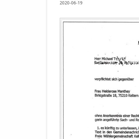
2020-06-19
WALDBRONNER SELBSTÄNDIGE
KELTERN V
ZEICHNENDE
ARCHITEKTUR. KUNST. LEBEGUT
HAUS.
BUNDESMIN
VERTEIDIG
ARCHETELEVISION. ARCHE TV –
TERRITORIA
STUDIO.
FÜHRUNGS
CONCERTS
BUNDESWEH
VERFOLGUN
DABEI. BIOLÄDEN.
JOURNALIST
PROZESSEN
HOLZBAU. KERN-ROSSMANITH.
BÜRGERMEI
ROT. GESCHLOSSENER BEREICH.
GEMEINDER
SONJA ZILL
VOR ORT. MICHEL BRÄU.
DIE WAHRE
MENSCHENR
KID – EKE –