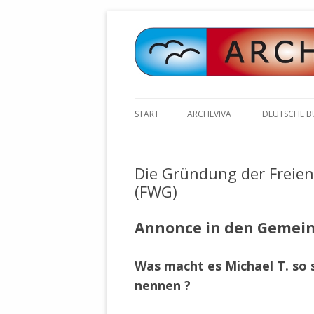
START
ARCHEVIVA
DEUTSCHE 
ARCHE E.V. WALDBRONN
ARCHE AN 
BOCHINGER 
Die Gründung der Freie
ARCHE E.V. WEILER
STELLV. BÜ
(FWG)
BISCHOFF (
ARCHE-KONGRESSE
ZILLY (GES
Annonce in den Gemein
GEMEINDERA
HEUTE FEIERN WIR GEBURTSTAG
VOLKSVERH
HAPPY BIRTHDAY ARCHE !
ÖFFENTLIC
Was macht es Michael T. so
UNSERE NATUR: WASSER, LUFT
ZURSCHAUS
nennen ?
UND ERDE
AUSGESUCH
DURCH DIE 