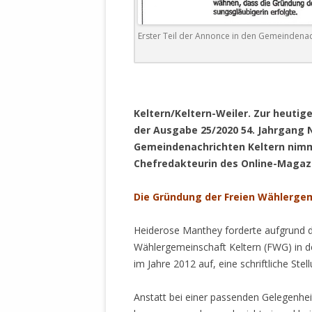
DER EIGENE
ENTFREMDE
Erster Teil der Annonce in den Gemeindenac
STAATLICH 
HEILIGE ZE
BEGINNT !
.
DER SCHNEE
Keltern/Keltern-Weiler. Zur heutig
der Ausgabe 25/2020 54. Jahrgang Nr.
DEUTSCHE 
Gemeindenachrichten Keltern nimm
MILITÄR DE
Chefredakteurin des Online-Magazi
U.A. IN DI
DER ARCHE
Die Gründung der Freien Wählerge
EFFEKTIVE
REFORM DE
Heiderose Manthey forderte aufgrund d
Wählergemeinschaft Keltern (FWG) in d
KINDERRAUB
im Jahre 2012 auf, eine schriftliche S
SCHWERT D
REGIERUNG
Anstatt bei einer passenden Gelegenhei