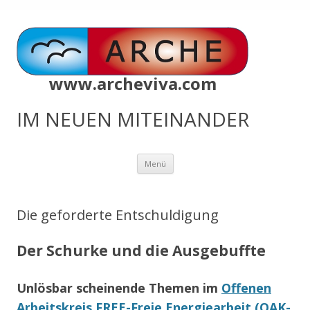
www.archeviva.com
IM NEUEN MITEINANDER
Zum
Menü
Inhalt
springen
Die geforderte Entschuldigung
Der Schurke und die Ausgebuffte
Unlösbar scheinende Themen im
Offenen
Arbeitskreis FREE-Freie Energiearbeit (OAK-