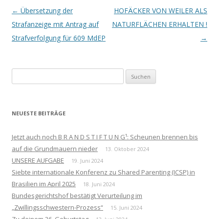
Beitrags-
←
Übersetzung der
HOFÄCKER VON WEILER ALS
Navigation
Strafanzeige mit Antrag auf
NATURFLÄCHEN ERHALTEN !
Strafverfolgung für 609 MdEP
→
Suchen
nach:
NEUESTE BEITRÄGE
Jetzt auch noch B R A N D S T I F T U N G¹: Scheunen brennen bis
auf die Grundmauern nieder
13. Oktober 2024
UNSERE AUFGABE
19. Juni 2024
Siebte internationale Konferenz zu Shared Parenting (ICSP) in
Brasilien im April 2025
18. Juni 2024
Bundesgerichtshof bestätigt Verurteilung im
„Zwillingsschwestern-Prozess“
15. Juni 2024