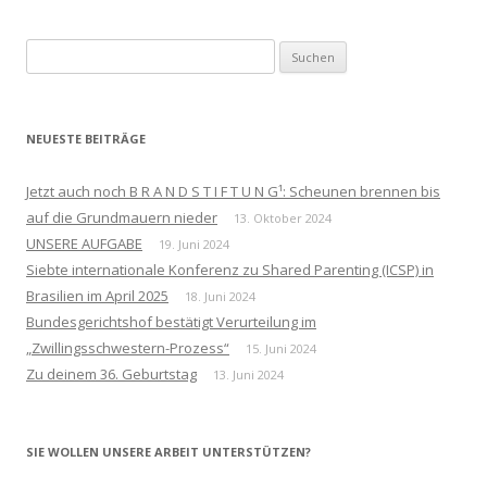
Suchen
nach:
NEUESTE BEITRÄGE
Jetzt auch noch B R A N D S T I F T U N G¹: Scheunen brennen bis
auf die Grundmauern nieder
13. Oktober 2024
UNSERE AUFGABE
19. Juni 2024
Siebte internationale Konferenz zu Shared Parenting (ICSP) in
Brasilien im April 2025
18. Juni 2024
Bundesgerichtshof bestätigt Verurteilung im
„Zwillingsschwestern-Prozess“
15. Juni 2024
Zu deinem 36. Geburtstag
13. Juni 2024
SIE WOLLEN UNSERE ARBEIT UNTERSTÜTZEN?