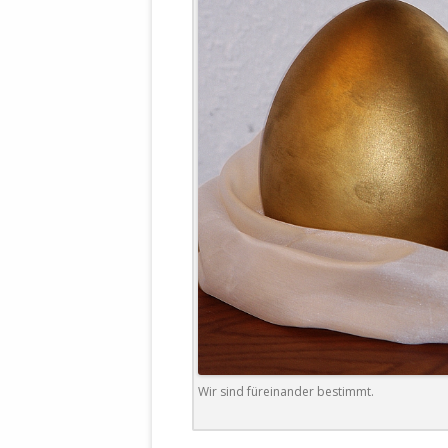
WALDBRONNER SELBSTÄNDIGE
KELTERN V
ZEICHNENDE
ARCHITEKTUR. KUNST. LEBEGUT
HAUS.
BUNDESMIN
VERTEIDIG
ARCHETELEVISION. ARCHE TV –
TERRITORIA
STUDIO.
FÜHRUNGS
CONCERTS
BUNDESWEH
VERFOLGUN
DABEI. BIOLÄDEN.
JOURNALIST
PROZESSEN
HOLZBAU. KERN-ROSSMANITH.
BÜRGERMEI
ROT. GESCHLOSSENER BEREICH.
GEMEINDER
SONJA ZILL
VOR ORT. MICHEL BRÄU.
DIE WAHRE
Wir sind füreinander bestimmt.
MENSCHENR
KID – EKE –