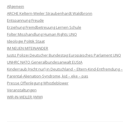
Allgemein
ARCHE Keltern-Weiler Straubenhardt Waldbronn
Entspannung Freude
Erziehung Fremdbetreuung Lernen Schule
Folter Misshandlung Human Rights UNO
Ideologie Politik Staat
IM NEUEN MITEINANDER
Justiz Polizei Deutscher Bundestag Europäisches Parlament UNO
UNHRC NATO Generalbundesanwalt EUStA
Kinderraub [nicht nur] in Deutschland – Eltern-Kind-Entfremdung –
Parental-Alienation-Syndrome, kid – eke – pas
Presse Offenlegung Whistleblower
Veranstaltungen
WIR-IN-WEILER (WIW)