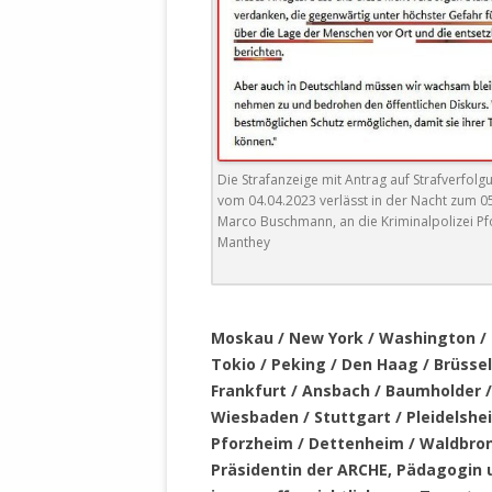
DER EIGENE
ENTFREMDE
STAATLICH 
HEILIGE ZE
BEGINNT !
DER SCHNEE
Die Strafanzeige mit Antrag auf Strafverf
vom 04.04.2023 verlässt in der Nacht zum 05
DEUTSCHE 
Marco Buschmann, an die Kriminalpolizei P
MILITÄR DE
Manthey
U.A. IN DI
DER ARCHE
.
EFFEKTIVE
Moskau / New York / Washington / 
REFORM DE
Tokio / Peking / Den Haag / Brüssel 
Frankfurt / Ansbach / Baumholder /
KINDERRAUB
Wiesbaden / Stuttgart / Pleidelshei
SCHWERT D
Pforzheim / Dettenheim / Waldbron
REGIERUNG
Präsidentin der ARCHE, Pädagogin u