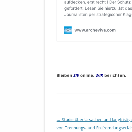
Bleiben
SIE
online.
WIR
berichten.
Beitrags-
←
Studie über Ursachen und langfristig
Navigation
von Trennungs- und Entfremdungserfa