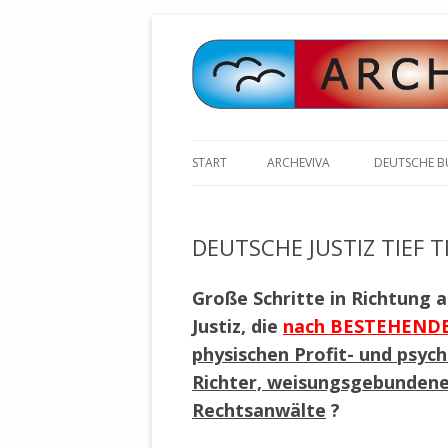
START
ARCHEVIVA
DEUTSCHE 
ARCHE E.V. WALDBRONN
ARCHE AN 
BOCHINGER 
DEUTSCHE JUSTIZ TIEF T
ARCHE E.V. WEILER
STELLV. BÜ
BISCHOFF (
ARCHE-KONGRESSE
Große Schritte in Richtung a
ZILLY (GES
Justiz, die
nach BESTEHEND
GEMEINDERA
HEUTE FEIERN WIR GEBURTSTAG
VOLKSVERH
physischen Profit- und psyc
HAPPY BIRTHDAY ARCHE !
ÖFFENTLIC
Richter, weisungsgebundene
UNSERE NATUR: WASSER, LUFT
ZURSCHAUS
Rechtsanwälte
?
UND ERDE
AUSGESUCH
DURCH DIE 