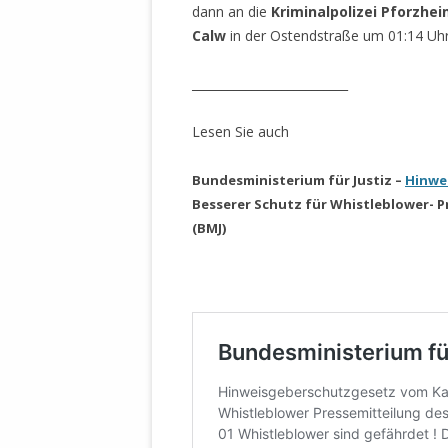
dann an die
Kriminalpolizei Pforzhei
STATUTEN 
Calw
in der Ostendstraße um 01:14 Uh
A/HRC/43/4
EIGENE VOLK
__________________________
OLAF SCHOL
AUFGEFORD
Lesen Sie auch
MISSBRÄUC
EXKLUSIONS
Bundesministerium für Justiz –
Hinwe
KANTE ZEI
Besserer Schutz für Whistleblower- P
(BMJ)
WELTWEITE
WAHREN VE
– EKE – PAS
AUFKLÄRUN
MÖRDERMAIL
MEINE SÖH
UND FALK-G