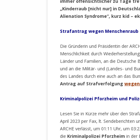
immer offensichtlicher zu Tage t
MANTHEY W
„Kinderraub [nicht nur] in Deutsch
DEUTSCHE M
Alienation Syndrome“, kurz kid – e
SÄMTLICHE
UND MILIT
Strafantrag
wegen Menschenraub u
DER ALLIIER
EINSCHREIT
Die Gründerin und Präsidentin der ARCHE
ÜBERWINDUN
Menschlichkeit durch Wiederherstellung
PAS
Länder und Familien, an die Deutsche B
MELDUNG A
und an die Militär- und (Landes- und Bu
JURISTENFA
des Landes durch eine auch an das Bun
LEIPZIG IS
Antrag auf Strafverfolgung
wegen 
NOTWEHR 
Kriminalpolizei
Pforzheim
und Poli
KRIMINALIT
IN WEILER, 
Lesen Sie in Kürze mehr über den Strafa
DEUTSCHLA
April 2023 per Fax, lt. Sendeberichten 
NORDAMER
ARCHE verlässt, um 01:11 Uhr, um 03:
die
Kriminalpolizei Pforzheim
in der 
OLAF SCHO