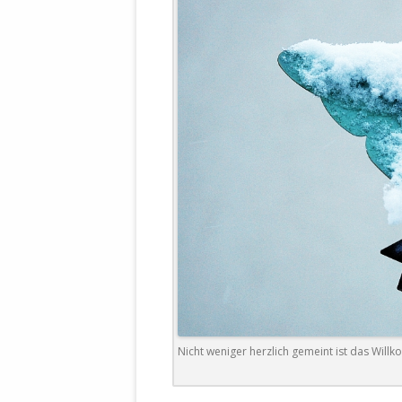
WALDBRONNER SELBSTÄNDIGE
KELTERN V
ZEICHNENDE
ARCHITEKTUR. KUNST. LEBEGUT
HAUS.
BUNDESMIN
VERTEIDIG
ARCHETELEVISION. ARCHE TV –
TERRITORIA
STUDIO.
FÜHRUNGS
CONCERTS
BUNDESWEH
VERFOLGUN
DABEI. BIOLÄDEN.
JOURNALIST
PROZESSEN
HOLZBAU. KERN-ROSSMANITH.
BÜRGERMEI
ROT. GESCHLOSSENER BEREICH.
GEMEINDER
SONJA ZILL
VOR ORT. MICHEL BRÄU.
DIE WAHRE
Nicht weniger herzlich gemeint ist das Willk
MENSCHENR
KID – EKE –