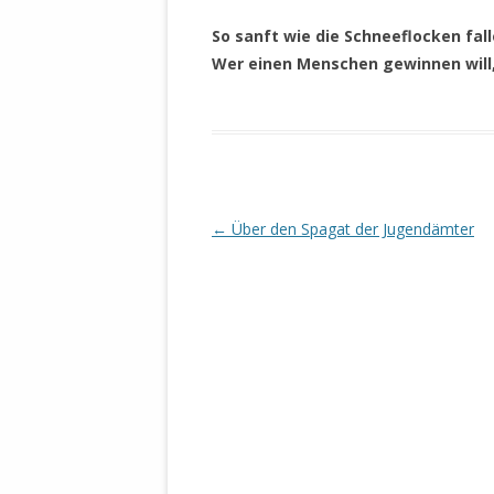
.
DER EIGENE
So sanft wie die Schneeflocken fa
ENTFREMDE
Wer einen Menschen gewinnen will,
STAATLICH 
HEILIGE ZE
BEGINNT !
DER SCHNEE
DEUTSCHE 
Beitrags-
←
Über den Spagat der Jugendämter
MILITÄR DE
Navigation
U.A. IN DI
DER ARCHE
EFFEKTIVE
REFORM DE
KINDERRAUB
SCHWERT D
REGIERUNG