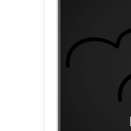
WALDBRONNER SELBSTÄNDIGE
KELTERN V
ZEICHNENDE
ARCHITEKTUR. KUNST. LEBEGUT
HAUS.
BUNDESMIN
VERTEIDIG
ARCHETELEVISION. ARCHE TV –
TERRITORIA
STUDIO.
FÜHRUNGS
CONCERTS
BUNDESWEH
VERFOLGUN
DABEI. BIOLÄDEN.
JOURNALIST
PROZESSEN
HOLZBAU. KERN-ROSSMANITH.
BÜRGERMEI
ROT. GESCHLOSSENER BEREICH.
GEMEINDER
SONJA ZILL
VOR ORT. MICHEL BRÄU.
DIE WAHRE
MENSCHENR
KID – EKE –