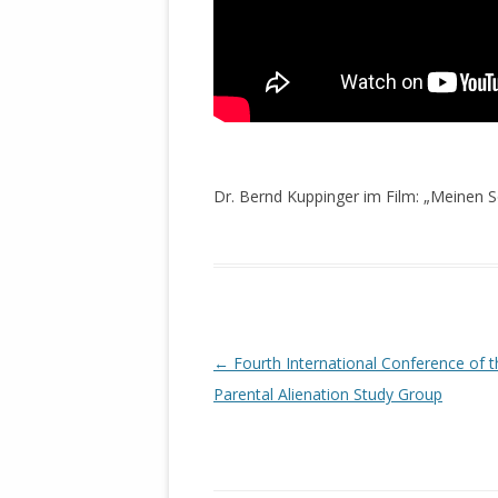
MANTHEY W
DEUTSCHE M
SÄMTLICHE
UND MILIT
DER ALLIIER
EINSCHREIT
ÜBERWINDUN
PAS
Dr. Bernd Kuppinger im Film: „Meinen S
MELDUNG A
JURISTENFA
LEIPZIG IS
NOTWEHR 
Beitrags-
←
Fourth International Conference of t
KRIMINALIT
IN WEILER, 
Navigation
Parental Alienation Study Group
DEUTSCHLA
NORDAMER
OLAF SCHO