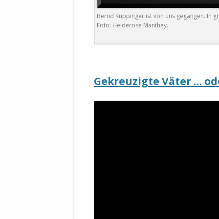
DER EIGENE
Bernd Kuppinger ist von uns gegangen. In 
ENTFREMDE
Foto: Heiderose Manthey.
STAATLICH 
HEILIGE ZE
BEGINNT !
DER SCHNEE
Gekreuzigte Väter … ode
DEUTSCHE 
MILITÄR DE
U.A. IN DI
DER ARCHE
EFFEKTIVE
REFORM DE
KINDERRAUB
SCHWERT D
REGIERUNG