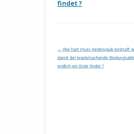
findet ?
DER EIGENE
ENTFREMDE
STAATLICH 
HEILIGE ZE
BEGINNT !
DER SCHNEE
Beitrags-
←
Wie hart muss Kindesraub bestraft 
DEUTSCHE 
Navigation
damit der krankmachende Bindungsabb
MILITÄR DE
endlich ein Ende findet ?
U.A. IN DI
DER ARCHE
EFFEKTIVE
REFORM DE
KINDERRAUB
SCHWERT D
REGIERUNG