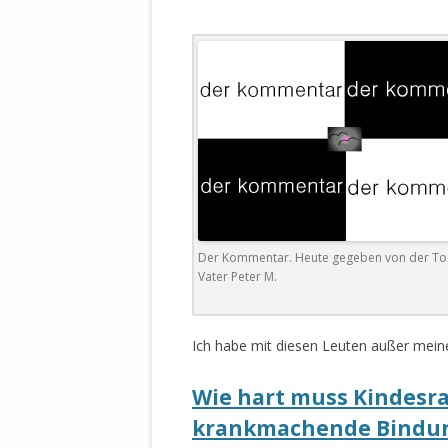
WALDBRONNER SELBSTÄNDIGE
KELTERN V
ZEICHNENDE
ARCHITEKTUR. KUNST. LEBEGUT
HAUS.
BUNDESMIN
VERTEIDIG
ARCHETELEVISION. ARCHE TV –
TERRITORIA
STUDIO.
FÜHRUNGS
CONCERTS
BUNDESWEH
VERFOLGUN
DABEI. BIOLÄDEN.
JOURNALIST
PROZESSEN
Der Kommentar. Heute gegeben von der To
HOLZBAU. KERN-ROSSMANITH.
Vater Peter M.
BÜRGERMEI
ROT. GESCHLOSSENER BEREICH.
GEMEINDER
SONJA ZILL
Ich habe mit diesen Leuten außer meine
VOR ORT. MICHEL BRÄU.
DIE WAHRE
Wie hart muss Kindesra
MENSCHENR
KID – EKE –
krankmachende Bindun