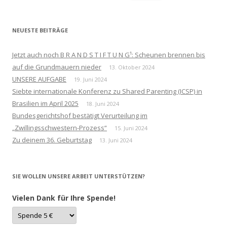
nach:
NEUESTE BEITRÄGE
Jetzt auch noch B R A N D S T I F T U N G¹: Scheunen brennen bis
auf die Grundmauern nieder
13. Oktober 2024
UNSERE AUFGABE
19. Juni 2024
Siebte internationale Konferenz zu Shared Parenting (ICSP) in
Brasilien im April 2025
18. Juni 2024
Bundesgerichtshof bestätigt Verurteilung im
„Zwillingsschwestern-Prozess“
15. Juni 2024
Zu deinem 36. Geburtstag
13. Juni 2024
SIE WOLLEN UNSERE ARBEIT UNTERSTÜTZEN?
Vielen Dank für Ihre Spende!