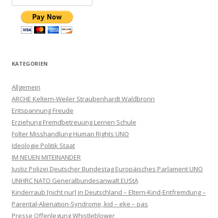
KATEGORIEN
Allgemein
ARCHE Keltern-Weiler Straubenhardt Waldbronn
Entspannung Freude
Erziehung Fremdbetreuung Lernen Schule
Folter Misshandlung Human Rights UNO
Ideologie Politik Staat
IM NEUEN MITEINANDER
Justiz Polizei Deutscher Bundestag Europäisches Parlament UNO
UNHRC NATO Generalbundesanwalt EUStA
Kinderraub [nicht nur] in Deutschland – Eltern-Kind-Entfremdung –
Parental-Alienation-Syndrome, kid – eke – pas
Presse Offenlegung Whistleblower