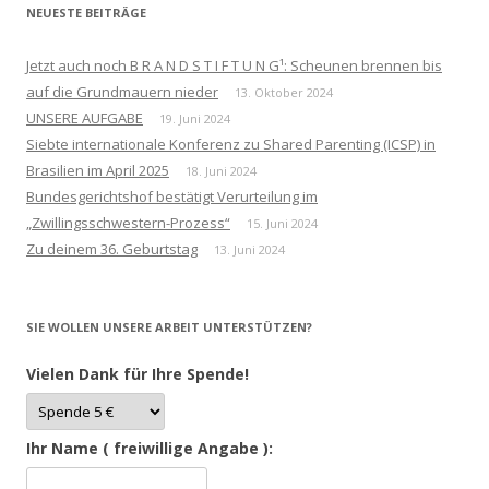
NEUESTE BEITRÄGE
Jetzt auch noch B R A N D S T I F T U N G¹: Scheunen brennen bis
auf die Grundmauern nieder
13. Oktober 2024
UNSERE AUFGABE
19. Juni 2024
Siebte internationale Konferenz zu Shared Parenting (ICSP) in
Brasilien im April 2025
18. Juni 2024
Bundesgerichtshof bestätigt Verurteilung im
„Zwillingsschwestern-Prozess“
15. Juni 2024
Zu deinem 36. Geburtstag
13. Juni 2024
SIE WOLLEN UNSERE ARBEIT UNTERSTÜTZEN?
Vielen Dank für Ihre Spende!
Ihr Name ( freiwillige Angabe ):