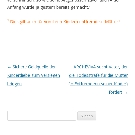
Anfang wurde ja gestern bereits gemacht.“
1
Dies gilt auch für von ihren Kindern entfremdete Mütter !
Beitrags-
←
Sichere Geldquelle der
ARCHEVIVA sucht Vater, der
Navigation
Kinderdiebe zum Versiegen
die Todesstrafe für die Mutter
bringen
( = Entfremderin seiner Kinder)
fordert
→
Suchen
nach: