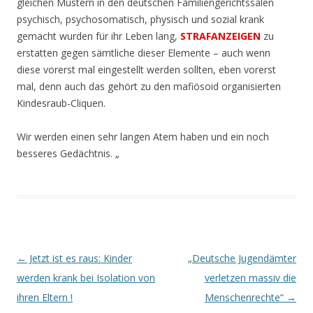
gleichen Mustern in den deutschen Familiengerichtssälen
psychisch, psychosomatisch, physisch und sozial krank
gemacht wurden für ihr Leben lang,
STRAFANZEIGEN
zu
erstatten gegen sämtliche dieser Elemente – auch wenn
diese vorerst mal eingestellt werden sollten, eben vorerst
mal, denn auch das gehört zu den mafiösoid organisierten
Kindesraub-Cliquen.
Wir werden einen sehr langen Atem haben und ein noch
besseres Gedächtnis. „
Beitrags-
←
Jetzt ist es raus: Kinder
„Deutsche Jugendämter
Navigation
werden krank bei Isolation von
verletzen massiv die
ihren Eltern !
Menschenrechte“
→