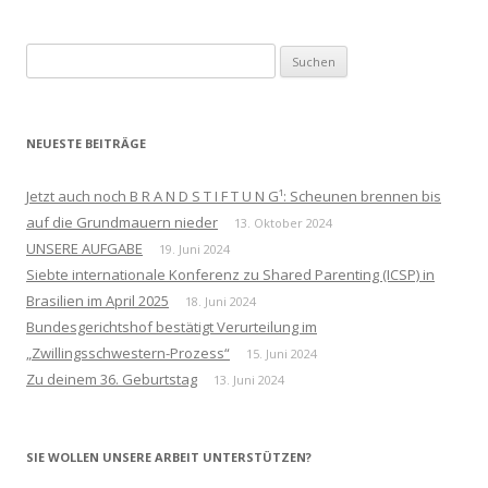
Suchen
nach:
NEUESTE BEITRÄGE
Jetzt auch noch B R A N D S T I F T U N G¹: Scheunen brennen bis
auf die Grundmauern nieder
13. Oktober 2024
UNSERE AUFGABE
19. Juni 2024
Siebte internationale Konferenz zu Shared Parenting (ICSP) in
Brasilien im April 2025
18. Juni 2024
Bundesgerichtshof bestätigt Verurteilung im
„Zwillingsschwestern-Prozess“
15. Juni 2024
Zu deinem 36. Geburtstag
13. Juni 2024
SIE WOLLEN UNSERE ARBEIT UNTERSTÜTZEN?