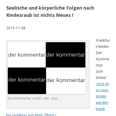
Seelische und körperliche Folgen nach
Kindesraub ist nichts Neues !
2015-11-08
Frankfur
t/Weiler.
Der
Komme
ntar
zum
Artikel
‚
Jetzt ist
es raus:
Kinder
Der Kommentar zu kid – eke – pas.
werden
krank
bei Isolation von ihren Eltern !
‚