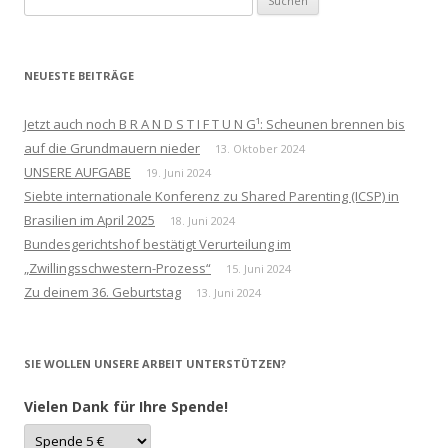
nach:
NEUESTE BEITRÄGE
Jetzt auch noch B R A N D S T I F T U N G¹: Scheunen brennen bis
auf die Grundmauern nieder
13. Oktober 2024
UNSERE AUFGABE
19. Juni 2024
Siebte internationale Konferenz zu Shared Parenting (ICSP) in
Brasilien im April 2025
18. Juni 2024
Bundesgerichtshof bestätigt Verurteilung im
„Zwillingsschwestern-Prozess“
15. Juni 2024
Zu deinem 36. Geburtstag
13. Juni 2024
SIE WOLLEN UNSERE ARBEIT UNTERSTÜTZEN?
Vielen Dank für Ihre Spende!