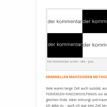
WALDBRONNER SELBSTÄNDIGE
KELTERN V
ZEICHNENDE
ARCHITEKTUR. KUNST. LEBEGUT
HAUS.
BUNDESMIN
VERTEIDIG
ARCHETELEVISION. ARCHE TV –
TERRITORIA
STUDIO.
FÜHRUNGS
CONCERTS
BUNDESWEH
VERFOLGUN
DABEI. BIOLÄDEN.
JOURNALIST
PROZESSEN
Der Kommentar zu kid – eke – pas.
HOLZBAU. KERN-ROSSMANITH.
BÜRGERMEI
ROT. GESCHLOSSENER BEREICH.
GEMEINDER
KRIMINELLEN MAFIÖSOIDEN METHO
SONJA ZILL
VOR ORT. MICHEL BRÄU.
DIE WAHRE
Viele waren lange Zeit auch suizidal, au
MENSCHENR
PERVERSEN KINDSWOHLPRAXIS vor deut
KID – EKE –
gleichen Ende: Väter entsorgt und traum
Ich gebe zu – auch ich war eine Zeit la