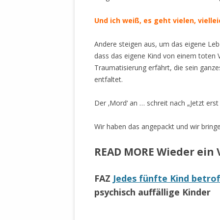
DER EIGENE
ENTFREMDE
Und ich weiß, es geht vielen, viellei
STAATLICH 
HEILIGE ZE
Andere steigen aus, um das eigene Lebe
BEGINNT !
dass das eigene Kind von einem toten Va
Traumatisierung erfährt, die sein ganze
DER SCHNEE
entfaltet.
DEUTSCHE 
Der ‚Mord‘ an … schreit nach „Jetzt erst
MILITÄR DE
U.A. IN DI
Wir haben das angepackt und wir bringe
DER ARCHE
EFFEKTIVE
READ MORE Wieder ein 
REFORM DE
FAZ
Jedes fünfte Kind betro
KINDERRAUB
psychisch auffällige Kinder
SCHWERT D
REGIERUNG