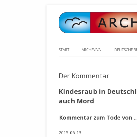
START
ARCHEVIVA
DEUTSCHE 
ARCHE E.V. WALDBRONN
ARCHE AN 
BOCHINGER 
Der Kommentar
ARCHE E.V. WEILER
STELLV. BÜ
BISCHOFF (
ARCHE-KONGRESSE
Kindesraub in Deutschl
ZILLY (GES
auch Mord
GEMEINDERA
HEUTE FEIERN WIR GEBURTSTAG
VOLKSVERH
HAPPY BIRTHDAY ARCHE !
ÖFFENTLIC
Kommentar zum Tode von 
UNSERE NATUR: WASSER, LUFT
ZURSCHAUS
UND ERDE
AUSGESUCH
2015-06-13
DURCH DIE 