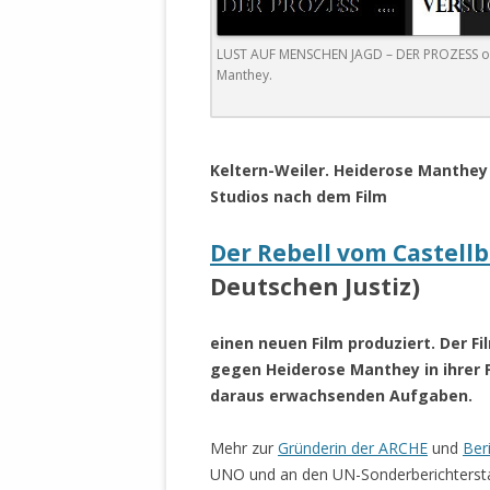
DER EIGENE
ENTFREMDE
LUST AUF MENSCHEN JAGD – DER PROZESS o
STAATLICH 
Manthey.
HEILIGE ZE
BEGINNT !
.
DER SCHNEE
Keltern-Weiler. Heiderose Manth
Studios nach dem Film
DEUTSCHE 
MILITÄR DE
Der Rebell vom Castell
U.A. IN DI
Deutschen Justiz)
DER ARCHE
EFFEKTIVE
einen neuen Film produziert. Der F
REFORM DE
gegen Heiderose Manthey in ihrer F
daraus erwachsenden Aufgaben.
KINDERRAUB
SCHWERT D
Mehr zur
Gründerin der ARCHE
und
Ber
REGIERUNG
UNO und an den UN-Sonderberichtersta