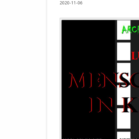
2020-11-06
WALDBRONNER SELBSTÄNDIGE
KELTERN V
ZEICHNENDE
ARCHITEKTUR. KUNST. LEBEGUT
HAUS.
BUNDESMIN
VERTEIDIG
ARCHETELEVISION. ARCHE TV –
TERRITORIA
STUDIO.
FÜHRUNGS
CONCERTS
BUNDESWEH
VERFOLGUN
DABEI. BIOLÄDEN.
JOURNALIST
PROZESSEN
HOLZBAU. KERN-ROSSMANITH.
BÜRGERMEI
ROT. GESCHLOSSENER BEREICH.
GEMEINDER
SONJA ZILL
VOR ORT. MICHEL BRÄU.
DIE WAHRE
MENSCHENR
KID – EKE –