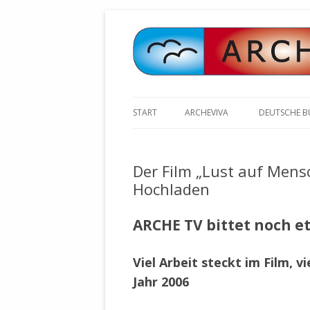
START
ARCHEVIVA
DEUTSCHE 
ARCHE E.V. WALDBRONN
ARCHE AN 
BOCHINGER 
Der Film „Lust auf Mensc
ARCHE E.V. WEILER
STELLV. BÜ
Hochladen
BISCHOFF (
ARCHE-KONGRESSE
ZILLY (GES
ARCHE TV bittet noch e
GEMEINDERA
HEUTE FEIERN WIR GEBURTSTAG
VOLKSVERH
HAPPY BIRTHDAY ARCHE !
ÖFFENTLIC
Viel Arbeit steckt im Film, 
UNSERE NATUR: WASSER, LUFT
ZURSCHAUS
Jahr 2006
UND ERDE
AUSGESUCH
DURCH DIE 