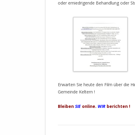
MANTHEY W
oder erniedrigende Behandlung oder Stra
DEUTSCHE M
SÄMTLICHE
UND MILIT
DER ALLIIER
EINSCHREIT
ÜBERWINDUN
PAS
MELDUNG A
JURISTENFA
.
LEIPZIG IS
Erwarten Sie heute den Film über die 
NOTWEHR 
Gemeinde Keltern !
KRIMINALIT
IN WEILER, 
Bleiben
SIE
online.
WIR
berichten !
DEUTSCHLA
NORDAMER
OLAF SCHO