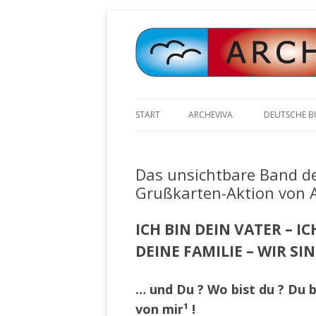
START
ARCHEVIVA
DEUTSCHE 
ARCHE E.V. WALDBRONN
ARCHE AN 
BOCHINGER 
Das unsichtbare Band de
ARCHE E.V. WEILER
STELLV. BÜ
Grußkarten-Aktion von
BISCHOFF (
ARCHE-KONGRESSE
ZILLY (GES
ICH BIN DEIN VATER – I
GEMEINDERA
HEUTE FEIERN WIR GEBURTSTAG
VOLKSVERH
DEINE FAMILIE – WIR SI
HAPPY BIRTHDAY ARCHE !
ÖFFENTLIC
UNSERE NATUR: WASSER, LUFT
ZURSCHAUS
… und Du ? Wo bist du ? Du b
UND ERDE
AUSGESUCH
von mir¹ !
DURCH DIE 