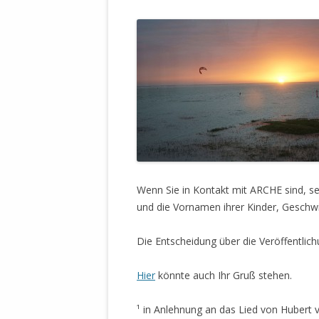
STATUTEN 
A/HRC/43/4
EIGENE VOLK
OLAF SCHOL
AUFGEFORD
MISSBRÄUC
EXKLUSIONS
KANTE ZEI
WELTWEITE
Wenn Sie in Kontakt mit ARCHE sind, s
WAHREN VE
und die Vornamen ihrer Kinder, Geschwi
– EKE – PAS
AUFKLÄRUN
Die Entscheidung über die Veröffentlich
MÖRDERMAIL
MEINE SÖH
Hier
könnte auch Ihr Gruß stehen.
UND FALK-G
¹ in Anlehnung an das Lied von Hubert