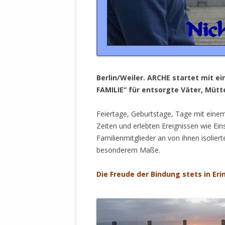
DER EIGENE
ENTFREMDE
STAATLICH 
HEILIGE ZE
BEGINNT !
DER SCHNEE
Berlin/Weiler. ARCHE startet mit
FAMILIE“ für entsorgte Väter, Mütt
DEUTSCHE 
MILITÄR DE
Feiertage, Geburtstage, Tage mit ei
U.A. IN DI
Zeiten und erlebten Ereignissen wie Ein
DER ARCHE
Familienmitglieder an von ihnen isoliert
besonderem Maße.
EFFEKTIVE
REFORM DE
Die Freude der Bindung stets in Er
KINDERRAUB
SCHWERT D
REGIERUNG