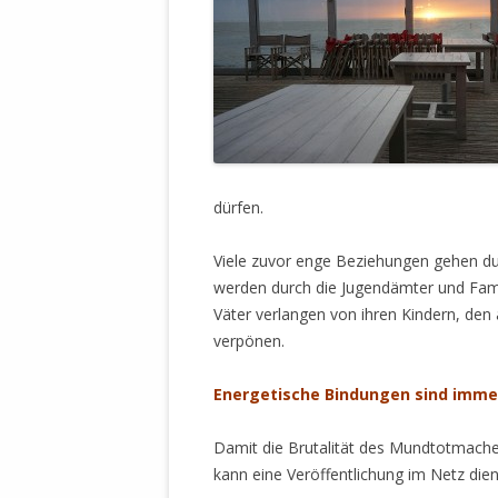
MANTHEY W
DEUTSCHE M
SÄMTLICHE
UND MILIT
DER ALLIIER
EINSCHREIT
ÜBERWINDUN
PAS
dürfen.
MELDUNG A
Viele zuvor enge Beziehungen gehen dur
JURISTENFA
werden durch die Jugendämter und Fami
LEIPZIG IS
Väter verlangen von ihren Kindern, den 
NOTWEHR 
verpönen.
KRIMINALIT
IN WEILER, 
Energetische Bindungen sind imme
DEUTSCHLA
NORDAMER
Damit die Brutalität des Mundtotmache
kann eine Veröffentlichung im Netz dien
OLAF SCHO