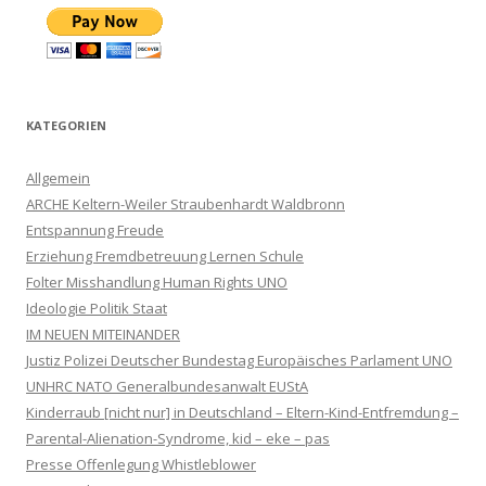
KATEGORIEN
Allgemein
ARCHE Keltern-Weiler Straubenhardt Waldbronn
Entspannung Freude
Erziehung Fremdbetreuung Lernen Schule
Folter Misshandlung Human Rights UNO
Ideologie Politik Staat
IM NEUEN MITEINANDER
Justiz Polizei Deutscher Bundestag Europäisches Parlament UNO
UNHRC NATO Generalbundesanwalt EUStA
Kinderraub [nicht nur] in Deutschland – Eltern-Kind-Entfremdung –
Parental-Alienation-Syndrome, kid – eke – pas
Presse Offenlegung Whistleblower