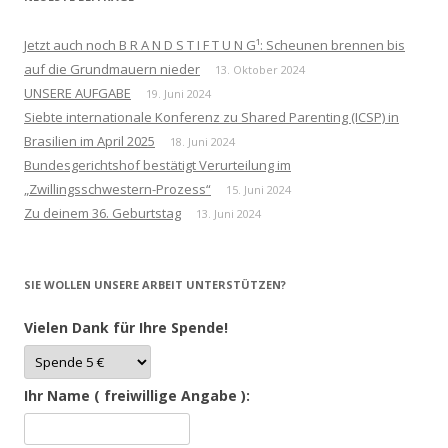
Jetzt auch noch B R A N D S T I F T U N G¹: Scheunen brennen bis
auf die Grundmauern nieder
13. Oktober 2024
UNSERE AUFGABE
19. Juni 2024
Siebte internationale Konferenz zu Shared Parenting (ICSP) in
Brasilien im April 2025
18. Juni 2024
Bundesgerichtshof bestätigt Verurteilung im
„Zwillingsschwestern-Prozess“
15. Juni 2024
Zu deinem 36. Geburtstag
13. Juni 2024
SIE WOLLEN UNSERE ARBEIT UNTERSTÜTZEN?
Vielen Dank für Ihre Spende!
Ihr Name ( freiwillige Angabe ):