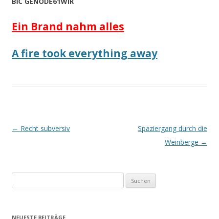
BIC GENODE61WIR
Ein Brand nahm alles
A fire took everything away
Beitrags-
←
Recht subversiv
Spaziergang durch die
Navigation
Weinberge
→
Suchen
nach:
NEUESTE BEITRÄGE